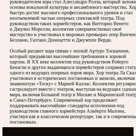
руководителем хора стал Алессандро Ролла, который залож
основы вокальной культуры и ансамблевого мастерства. Хо
быстро достиг высокого профессионального уровня и стал
неотъемлемой частью оперных спектаклей театра. Под
руководством таких хормейстеров, как Витторио Венето
и Джулио Морелли, коллектив совершенствовал своё
мастерство и участвовал в мировых премьерах опер Винче
Беллини, Гаэтано Доницетти и Джузеппе Верди.
Особый расцвет хора связан с эпохой Артуро Тосканини,
который предъявлял высочайшие требования к хоровой
партии. В XX веке коллектив под руководством Роберто
Бенагли и других выдающихся хормейстеров сохранял стат
одного из ведущих оперных хоров мира. Хор театра Ла Ска
участвовал в исторических постановках и записях, включая
знаменитую «Тоску» с Марией Каллас. Коллектив регулярн
гастролирует вместе с театром, выступая на ведущих сцена
мира, включая Большой театр в Москве и Мариинский теат
в Санкт-Петербурге. Современный хор продолжает
поддерживать высочайшие стандарты исполнения под
руководством главного хормейстера Альберто Малони,
участвуя как в классическом репертуаре, так и в современн
постановках.