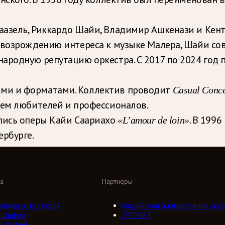
азель, Риккардо Шайи, Владимир Ашкенази и Кент
л возрождению интереса к музыке Малера, Шайи с
ародную репутацию оркестра. С 2017 по 2024 год 
ми и форматами. Коллектив проводит
Casual Conce
ием любителей и профессионалов.
апись оперы Кайи Саариахо
. В 199
«L’amour de loin»
ербурге.
а
Партнеры
адиоцентр Орфей
Российская библиотечная ассо
о Орфей
///ТРАКТ
а Орфей