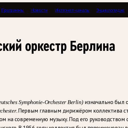
Программы
Новости
Интернет-каналы
Энциклопедия
кий оркестр Берлина
изначально был 
utsches Symphonie-Orchester Berlin)
. Первым главным дирижёром коллектива с
chester
ом на современную музыку. Под его руководством
нского. В 1956 году коллектив был переименован 