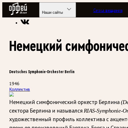
Радио Орфей
Сетка вещания
Радио классической музыки «Орфей»
Энциклопедия
Наши сайты
Немецкий симфоничес
Deutsches Symphonie-Orchester Berlin
1946
Коллектив
Немецкий симфонический оркестр Берлина
(De
сектора Берлина и назывался
RIAS-Symphonie-Or
художественный профиль коллектива с акцент
премьер произведений Бартока, Берга и Страви