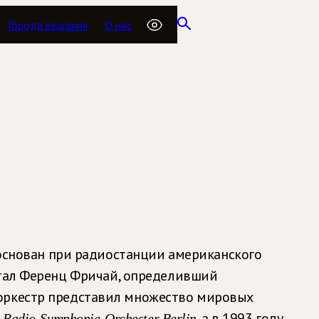
Города вещания
О нас
основан при радиостанции американского
тал Ференц Фричай, определивший
 оркестр представил множество мировых
в
, а в 1993 году
Radio-Symphonie-Orchester Berlin