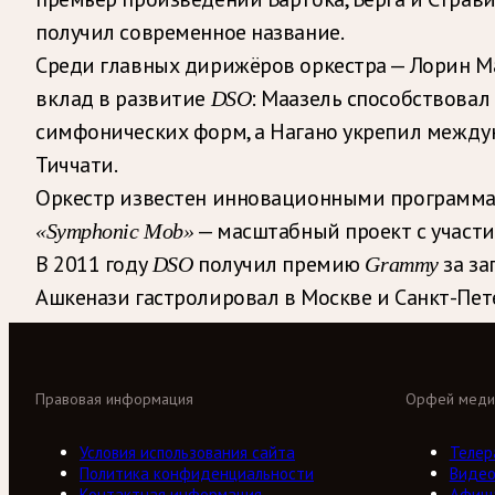
получил современное название.
Среди главных дирижёров оркестра — Лорин Ма
вклад в развитие
: Маазель способствова
DSO
симфонических форм, а Нагано укрепил междун
Тиччати.
Оркестр известен инновационными программа
— масштабный проект с участ
«Symphonic Mob»
В 2011 году
получил премию
за з
DSO
Grammy
Ашкенази гастролировал в Москве и Санкт-Пет
Правовая информация
Орфей меди
Условия использования сайта
Телер
Политика конфиденциальности
Виде
Контактная информация
Афиш