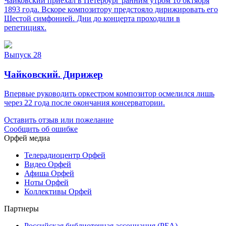
Чайковский приехал в Петербург ранним утром 10 октября
1893 года. Вскоре композитору предстояло дирижировать его
Шестой симфонией. Дни до концерта проходили в
репетициях.
Выпуск 28
Чайковский. Дирижер
Впервые руководить оркестром композитор осмелился лишь
через 22 года после окончания консерватории.
Оставить отзыв или пожелание
Сообщить об ошибке
Орфей медиа
Телерадиоцентр Орфей
Видео Орфей
Афиша Орфей
Ноты Орфей
Коллективы Орфей
Партнеры
Российская библиотечная ассоциация (РБА)