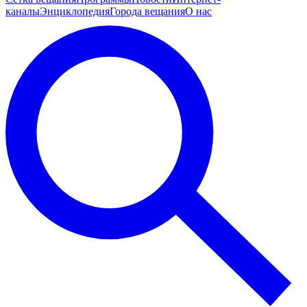
каналы
Энциклопедия
Города вещания
О нас