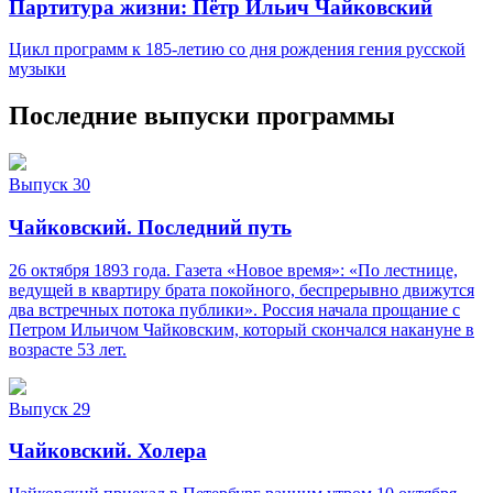
Партитура жизни: Пётр Ильич Чайковский
Цикл программ к 185-летию со дня рождения гения русской
музыки
Последние выпуски программы
Выпуск 30
Чайковский. Последний путь
26 октября 1893 года. Газета «Новое время»: «По лестнице,
ведущей в квартиру брата покойного, беспрерывно движутся
два встречных потока публики». Россия начала прощание с
Петром Ильичом Чайковским, который скончался накануне в
возрасте 53 лет.
Выпуск 29
Чайковский. Холера