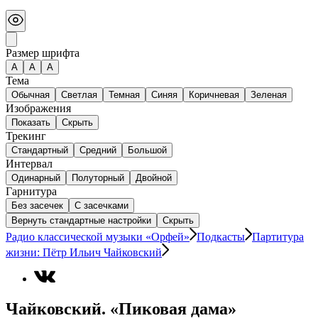
Размер шрифта
А
A
A
Тема
Обычная
Светлая
Темная
Синяя
Коричневая
Зеленая
Изображения
Показать
Скрыть
Трекинг
Стандартный
Средний
Большой
Интервал
Одинарный
Полуторный
Двойной
Гарнитура
Без засечек
С засечками
Вернуть стандартные настройки
Скрыть
Радио классической музыки «Орфей»
Подкасты
Партитура
жизни: Пётр Ильич Чайковский
Чайковский. «Пиковая дама»