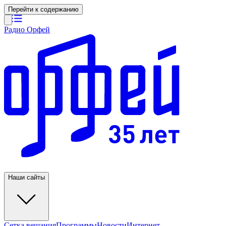
Перейти к содержанию
Радио Орфей
Наши сайты
Сетка вещания
Программы
Новости
Интернет-