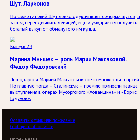
Шут. Ларионов
По сюжету некий Шут ловко одурачивает семерых шутов, а
затем, переодевшись девицей, еще и умудряется получить
богатый выкуп от обманутого им купца.
Выпуск 29
Марина Мнишек — роль Марии Максаковой.
Федор Федоровский
Легендарной Марией Максаковой спето множество партий.
Но главную тогда – Сталинскую – премию принесли певице
выступления в операх Мусоргского «Хованщина» и «Борис
Годунов».
Оставить отзыв или пожелание
Сообщить об ошибке
Орфей медиа