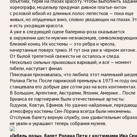
объятиях, теряя на глазах красоту. Чтобы выполнить задан
хореографа, модельер придумал дивное платье-хитон
с розовой юбкой из длинных полос-лепестков — пока еще
живых, но опущенных вниз, словно увядающих на глазах. Э
и есть уходящая красота.
А уже в следующей сцене балерина-роза оказывается
в окружении шести мужчин-незнакомцев, символизирующи
близкий конец. Их костюмы — это ребра и чресла,
начертанные поверх трико. И тут она уже в чёрном хитоне
От былой трепетной свежести не осталось и следа.
Несколько сильных прыжковых вариаций, и всё — момент
гибели, наступает финал.
Плисецкая признавалась, что любила этот маленький шеде
Ролана Пети. После парижской премьеры в 1973-м году он
станцевала его добрые две сотни раз на всех континентах.
В Большом, Аргентине, Австралии, Японии, Америке… После
Брианса ее партнерами были отечественные артисты:
Годунов, Ковтун, Ефимов. Но удачно найденные, передающ
атмосферу костюмы Сен-Лорана всегда были неизменны.
Отслужив балету верную службу, они удивительным образ
не увяли и украшают теперь собрания музеев.
«Гибель розы», балет Ролана Пети с костюмами Ива Сен