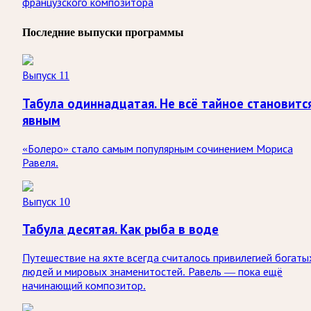
французского композитора
Последние выпуски программы
Выпуск 11
Табула одиннадцатая. Не всё тайное становитс
явным
«Болеро» стало самым популярным сочинением Мориса
Равеля.
Выпуск 10
Табула десятая. Как рыба в воде
Путешествие на яхте всегда считалось привилегией богаты
людей и мировых знаменитостей. Равель — пока ещё
начинающий композитор.