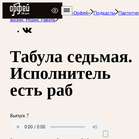
Радио Орфей
Радио классической музыки «Орфей»
Подкасты
Партитур
жизни: Морис Равель
Табула седьмая.
Исполнитель
есть раб
Выпуск 7