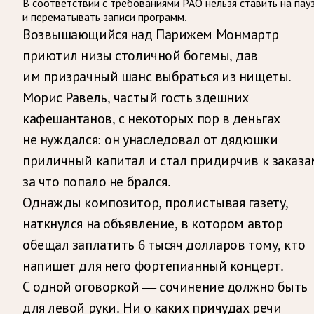
В соответствии с требованиями
РАО
нельзя ставить на пау
и перематывать записи программ.
Возвышающийся над Парижем Монмартр
приютил низы столичной богемы, дав
им призрачный шанс выбраться из нищеты.
Морис Равель, частый гость здешних
кафешантанов, с некоторых пор в деньгах
не нуждался: он унаследовал от дядюшки
приличный капитал и стал придирчив к заказа
за что попало не брался.
Однажды композитор, пролистывая газету,
наткнулся на объявление, в котором автор
обещал заплатить 6 тысяч долларов тому, кто
напишет для него фортепианный концерт.
С одной оговоркой — сочинение должно быть
для левой руки. Ни о каких причудах речи