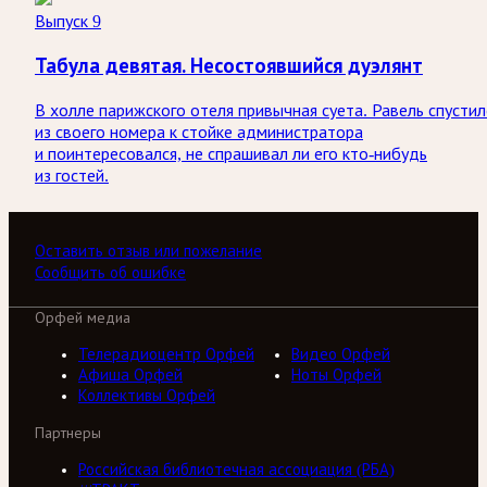
Выпуск 9
Табула девятая. Несостоявшийся дуэлянт
В холле парижского отеля привычная суета. Равель спустил
из своего номера к стойке администратора
и поинтересовался, не спрашивал ли его кто-нибудь
из гостей.
Оставить отзыв или пожелание
Сообщить об ошибке
Орфей медиа
Телерадиоцентр Орфей
Видео Орфей
Афиша Орфей
Ноты Орфей
Коллективы Орфей
Партнеры
Российская библиотечная ассоциация (РБА)