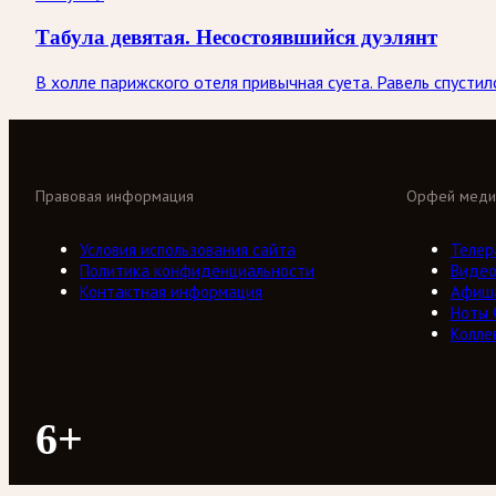
Табула девятая. Несостоявшийся дуэлянт
В холле парижского отеля привычная суета. Равель спустил
Правовая информация
Орфей меди
Условия использования сайта
Телер
Политика конфиденциальности
Виде
Контактная информация
Афиш
Ноты
Колле
6+