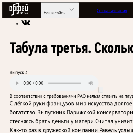
Радио Орфей
Сетка вещания
Радио классической музыки «Орфей»
Подкасты
Партитур
Наши сайты
Табула третья. Скольк
Выпуск 3
В соответствии с требованиями
РАО
нельзя ставить на пау
С лёгкой руки французов мир искусства долго
богатство. Выпускник Парижской консерватори
стесняясь брать деньги у матери. Считал униз
Как-то раз в дружеской компании Равель услыш