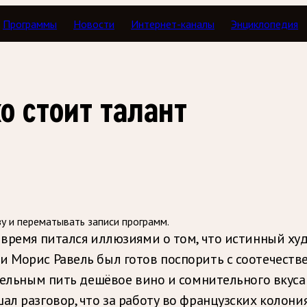
Программы
Новости
Интернет-каналы
Энциклопедия
а жизни: Морис Равель
о стоит талант
зу и перематывать записи программ.
е время питался иллюзиями о том, что истинный х
и Морис Равель был готов поспорить с соотечестве
ительным пить дешёвое вино и сомнительного вкуса
ал разговор, что за работу во французских колони