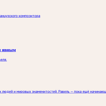
анцузского композитора
ся явным
еля.
ых людей и мировых знаменитостей. Равель — пока ещё начинаю