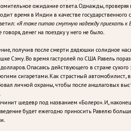
томительное ожидание ответа. Однажды, проверяя п
водит время в Индии в качестве государственного 
ветил:
«Я тоже питаю смутную надежду приехать к В
 говоря, денег на поездку у него не было.
ие, получив после смерти дядюшки солидное насл
юшке Сэму. Во время гастролей по США Равель пор
долларов. Опасаясь действующего в стране сухого 
рогими сигаретами. Как страстный автомобилист, 
овал личной охраны, чтобы после аншлаговых выс
.
сочинит шедевр под названием «Болеро». И, наконе
зведение будет ежегодно приносить Равелю больш
и.