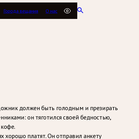
Города вещания
О нас
удожник должен быть голодным и презирать
нниками: он тяготился своей бедностью,
 кофе.
ях хорошо платят. Он отправил анкету