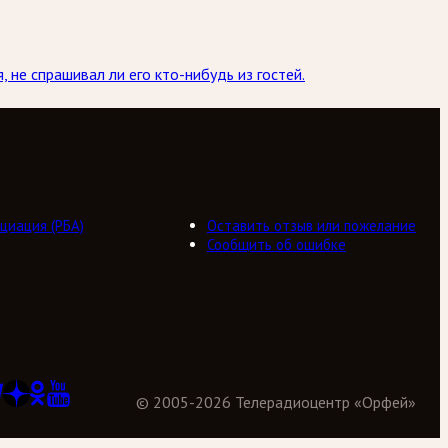
 не спрашивал ли его кто-нибудь из гостей.
циация (РБА)
Оставить отзыв или пожелание
Сообщить об ошибке
©
2005
-
2026
Телерадиоцентр «Орфей»