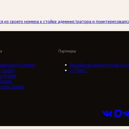
ся из своего номера к стойке администратора и поинтересовался,
а
Партнеры
адиоцентр Орфей
Российская библиотечная ассо
о Орфей
///ТРАКТ
а Орфей
 Орфей
ктивы Орфей