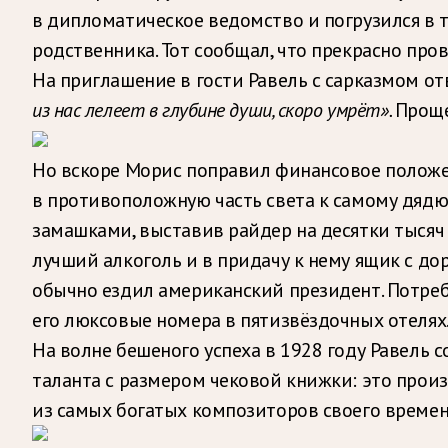
в дипломатическое ведомство и погрузился в 
родственника. Тот сообщал, что прекрасно про
На приглашение в гости Равель с сарказмом от
из нас лелеет в глубине души, скоро умрёт».
Проще
Но вскоре Морис поправил финансовое положен
в противоположную часть света к самому дяд
замашками, выставив райдер на десятки тысяч 
лучший алкоголь и в придачу к нему ящик с до
обычно ездил американский президент. Потреб
его люксовые номера в пятизвёздочных отелях
На волне бешеного успеха в 1928 году Равель 
таланта с размером чековой книжки: это прои
из самых богатых композиторов своего времен