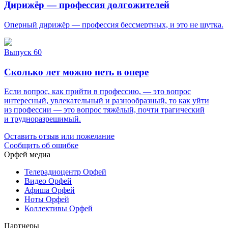
Дирижёр — профессия долгожителей
Оперный дирижёр — профессия бессмертных, и это не шутка.
Выпуск 60
Сколько лет можно петь в опере
Если вопрос, как прийти в профессию, — это вопрос
интересный, увлекательный и разнообразный, то как уйти
из профессии — это вопрос тяжёлый, почти трагический
и трудноразрешимый.
Оставить отзыв или пожелание
Сообщить об ошибке
Орфей медиа
Телерадиоцентр Орфей
Видео Орфей
Афиша Орфей
Ноты Орфей
Коллективы Орфей
Партнеры