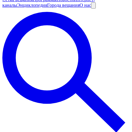
каналы
Энциклопедия
Города вещания
О нас