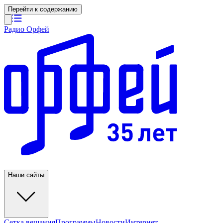
Перейти к содержанию
Радио Орфей
Наши сайты
Сетка вещания
Программы
Новости
Интернет-