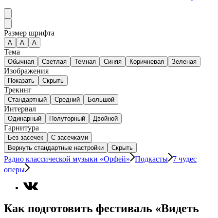
Размер шрифта
А
A
A
Тема
Обычная
Светлая
Темная
Синяя
Коричневая
Зеленая
Изображения
Показать
Скрыть
Трекинг
Стандартный
Средний
Большой
Интервал
Одинарный
Полуторный
Двойной
Гарнитура
Без засечек
С засечками
Вернуть стандартные настройки
Скрыть
Радио классической музыки «Орфей»
Подкасты
7 чудес
оперы
Как подготовить фестиваль «Видеть