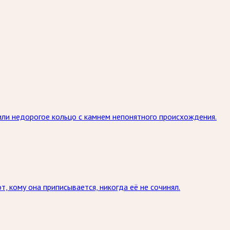
или недорогое кольцо с камнем непонятного происхождения.
т, кому она приписывается, никогда её не сочинял.