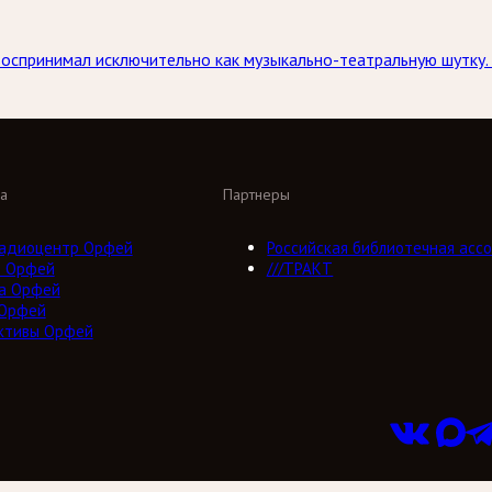
спринимал исключительно как музыкально-театральную шутку.
а
Партнеры
адиоцентр Орфей
Российская библиотечная ассо
о Орфей
///ТРАКТ
а Орфей
 Орфей
ктивы Орфей