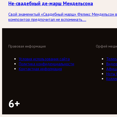
Не-свадебный де-марш Мендельсона
Свой знаменитый «Свадебный марш» Феликс Мендельсон во
композитор предпочитал не вспоминать….
Правовая информация
Орфей меди
Условия использования сайта
Телер
Политика конфиденциальности
Виде
Контактная информация
Афиш
Ноты
Колле
6+