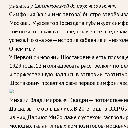
ужинали у Шостаковичей до двух часов ночи».
Симфония (как и имя автора) быстро завоёвыв
Москва… Музсектор Госиздата публикует симфо
композитора как в стране, так и за её предел
успеха. Но она же — история забвения и многол
О чём мы?
У Первой симфонии Шостаковича есть посвящени
1929 года. 12 июля адресата расстреляли по де
и торжественную надпись в заглавии партитуры.
Шостакович посвятил своё первое симфоничес
Михаил Владимирович Квадри — потомственный
Да-да, вы не ослышались. В 20-е годы в СССР
из них, Дариюс Мийо даже с успехом гастролир
молодых талантливых композиторов-москвиче