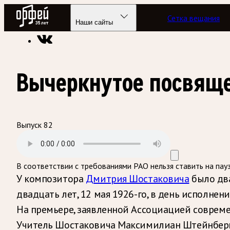
Радио Орфей
Сетка вещания
Радио классической музыки «Орфей»
Программы в эфире
Наши сайты
Вычеркнутое посвящ
Выпуск 82
В соответствии с требованиями
РАО
нельзя ставить на пау
У композитора
Дмитрия Шостаковича
было два
двадцать лет, 12 мая 1926-го, в день исполн
На премьере, заявленной Ассоциацией современ
Учитель Шостаковича Максимилиан Штейнберг