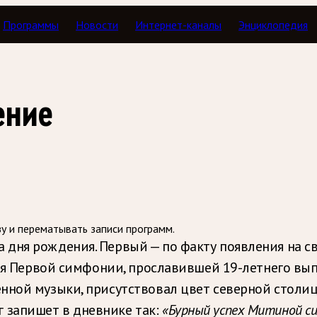
Программы
Новости
Интернет-каналы
Энциклопедия
Музыкальные расследования
ение
зу и перематывать записи программ.
 дня рождения. Первый — по факту появления на све
ения Первой симфонии, прославившей 19-летнего вы
ной музыки, присутствовал цвет северной столицы
 запишет в дневнике так:
«Бурный успех Митиной си