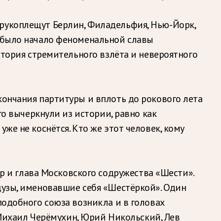
 рукоплещут Берлин, Филадельфия, Нью-Йорк,
о было начало феноменальной славы
история стремительного взлёта и невероятного
кончания партитуры и вплоть до рокового лета
го вычеркнули из истории, равно как
же не коснётся. Кто же этот человек, кому
и глава Московского содружества «Шести».
цузы, именовавшие себя «Шестёркой». Один
подобного союза возникла и в головах
ихаил Черёмухин, Юрий Никольский, Лев