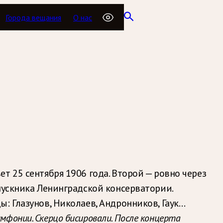
Города вещания
О нас
т 25 сентября 1906 года. Второй — ровно через
пускника Ленинградской консерватории.
: Глазунов, Николаев, Андронников, Гаук…
мфонии. Скерцо бисировали. После концерта