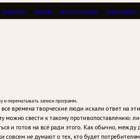
Программы
Новости
Интернет-каналы
Энциклопедия
пианистки
зу и перематывать записи программ.
о все времена творческие люди искали ответ на эт
ему можно свести к такому противопоставлению: л
ться и готов на всё ради этого. Как обычно, межд
и совсем не думают о тех, кто будет потребителям