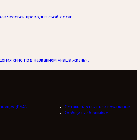
как человек проводит свой досуг.
дения кино под названием «наша жизнь».
циация (РБА)
Оставить отзыв или пожелание
Сообщить об ошибке