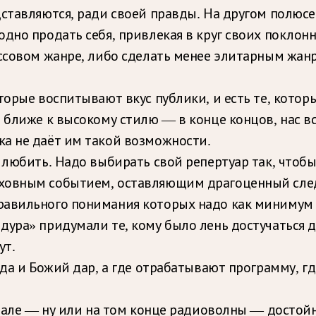
ставляются, ради своей правды. На другом полюсе
одно продать себя, привлекая в круг своих покло
ассовом жанре, либо сделать менее элитарным жан
оторые воспитывают вкус публики, и есть те, кото
 ближе к высокому стилю — в конце концов, нас в
а не даёт им такой возможности.
 любить. Надо выбирать свой репертуар так, чтобы
ховным событием, оставляющим драгоценный след 
равильного понимания которых надо как минимум
дура» придумали те, кому было лень достучаться 
ут.
вда и Божий дар, а где отрабатывают программу, гд
 зале — ну или на том конце радиоволны — достойн