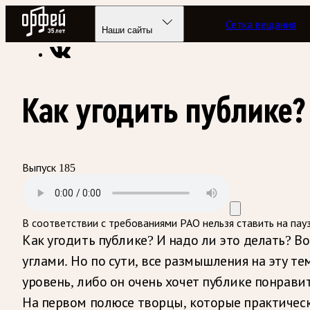
Радио Орфей
Сетка вещания
Радио классической музыки «Орфей»
Подкасты
Дневник 
Наши сайты
Как угодить публике?
Выпуск 185
В соответствии с требованиями
РАО
нельзя ставить на пау
Как угодить публике? И надо ли это делать? В
углами. Но по сути, все размышления на эту т
уровень, либо он очень хочет публике понрави
На первом полюсе творцы, которые практическ