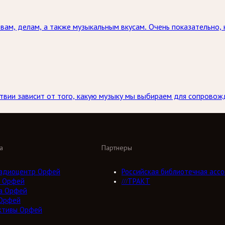
овам, делам, а также музыкальным вкусам. Очень показательно, 
твии зависит от того, какую музыку мы выбираем для сопровож
а
Партнеры
адиоцентр Орфей
Российская библиотечная ассо
 Орфей
///ТРАКТ
а Орфей
Орфей
ктивы Орфей