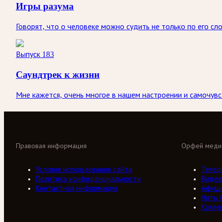
Игры разума
Говорят, что о человеке можно судить не только по его сл
Выпуск 183
Саундтрек к жизни
Мне кажется, очень многое в нашем настроении и самочувс
Правовая информация
Орфей меди
Условия использования сайта
Телер
Политика конфиденциальности
Видео
Контактная информация
Афиш
Ноты 
Колле