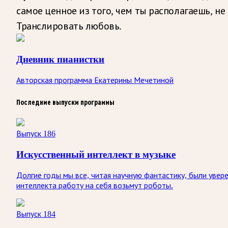
самое ценное из того, чем ты располагаешь, не
Транслировать любовь.
Дневник пианистки
Авторская программа Екатерины Мечетиной
Последние выпуски программы
Выпуск 186
Искусственный интеллект в музыке
Долгие годы мы все, читая научную фантастику, были уве
интеллекта работу на себя возьмут роботы.
Выпуск 184