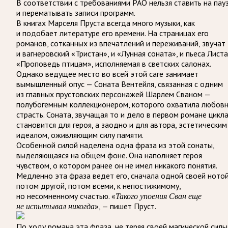
В соответствии с требованиями
РАО
нельзя ставить на пау
и перематывать записи программ.
В книгах Марселя Пруста всегда много музыки, как
и подобает литературе его времени. На страницах его
романов, сотканных из впечатлений и переживаний, звучат
и вагнеровский «Тристан», и «Лунная соната», и пьеса Листа
«Проповедь птицам», исполняемая в светских салонах.
Однако ведущее место во всей этой саге занимает
вымышленный опус — Соната Вентейля, связанная с одним
из главных прустовских персонажей Шарлем Сваном —
полубогемным коллекционером, которого охватила любов
страсть. Соната, звучащая то и дело в первом романе цикла
становится для героя, а заодно и для автора, эстетическим
идеалом, оживляющим силу памяти.
Особенной силой наделена одна фраза из этой сонаты,
выделяющаяся на общем фоне. Она наполняет героя
чувством, о котором ранее он не имел никакого понятия.
Медленно эта фраза ведет его, сначала одной своей нотой
потом другой, потом всеми, к непостижимому,
но несомненному счастью. «
Такого упоения
Сван еще
», — пишет Пруст.
не испытывал никогда
По ходу романа эта фраза, не теряя своей магической силы