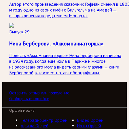
Автор этого произведения сказочник Гофман сменил в 180
м году одно из своих имён с Вильгельма на Амадей —
из преклонения перед гением Моцарта.
Выпуск 29
Нина Берберова. «Аккомпаниаторша»
Повесть «Аккомпаниаторша» Нина Берберова написала
в 1934 году, когда еще жила в Париже и многое
из рассказанного могла видеть своими глазами — книги
Берберовой, как известно, автобиографичны.
Оставить отзыв или пожелание
Сообщить об ошибке
Орфей медиа
Телерадиоцентр Орфей
Видео Орфей
Афиша Орфей
Ноты Орфей