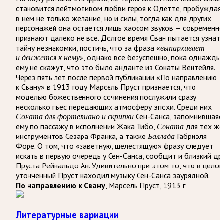
становится лейтмотивом любви героя к Одетте, пробужда
в нем не только желание, но и силы, тогда как для других
персонажей она остается лишь хаосом звуков — современн
признают далеко не все. Долгое время Сван пытается узнат
тайну незнакомки, постичь, что за фраза «
выпархивает
», однако все безуспешно, пока однажд
и движется к нему
ему не скажут, что это было анданте из Сонаты Вентейля.
Через пять лет после первой публикации «По направлению
к Свану» в 1913 году Марсель Пруст признается, что
моделью божественного сочинения послужили сразу
несколько пьес передающих атмосферу эпохи. Среди них
Сен-Санса, запомнившая
Соната для фортепиано и скрипки
ему по пассажу в исполнении Жака Тибо,
для тех ж
Соната
инструментов
Сезара Франка, а также
Габриэля
Баллада
Форе. О том, что «заветную, шелестящую» фразу следует
искать в первую очередь у Сен-Санса, сообщит и близкий д
Пруста Рейнальдо Ан. Удивительно при этом то, что в цел
утонченный Пруст находил музыку Сен-Санса заурядной.
, Марсель Пруст, 1913 г
По направлению к Свану
Литературные вариации