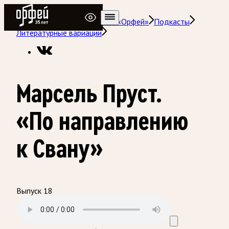
Радио Орфей
Радио классической музыки «Орфей»
Подкасты
Литературные вариации
Марсель Пруст.
«По направлению
к Свану»
Выпуск 18