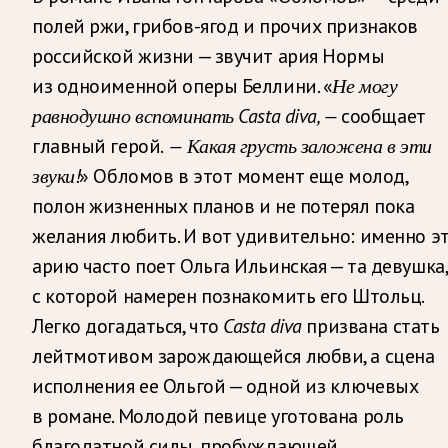
полей ржи, грибов-ягод и прочих признаков
российской жизни — звучит ария Нормы
из одноименной оперы Беллини. «
Не могу
равнодушно вспоминать Casta diva, —
сообщает
главный герой.
— Какая грусть заложена в эти
звуки!
» Обломов в этот момент еще молод,
полон жизненных планов и не потерял пока
желания любить. И вот удивительно: именно э
арию часто поет Ольга Ильинская — та девушка,
с которой намерен познакомить его Штольц.
Легко догадаться, что
Casta diva
призвана стать
лейтмотивом зарождающейся любви, а сцена
исполнения ее Ольгой — одной из ключевых
в романе. Молодой певице уготована роль
благодатной силы, пробуждающей