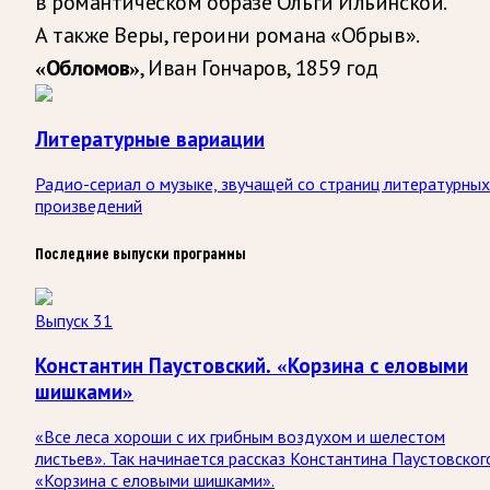
в романтическом образе Ольги Ильинской.
А также Веры, героини романа «Обрыв».
, Иван Гончаров, 1859 год
«Обломов»
Литературные вариации
Радио-сериал о музыке, звучащей со страниц литературных
произведений
Последние выпуски программы
Выпуск 31
Константин Паустовский. «Корзина с еловыми
шишками»
«Все леса хороши с их грибным воздухом и шелестом
листьев». Так начинается рассказ Константина Паустовског
«Корзина с еловыми шишками».