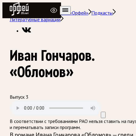
Радио Орфей
Радио классической музыки «Орфей»
Подкасты
Литературные вариации
Иван Гончаров.
«Обломов»
Выпуск 3
В соответствии с требованиями
РАО
нельзя ставить на пау
и перематывать записи программ.
В романе Ивана Гончарова «Обломов» — среди