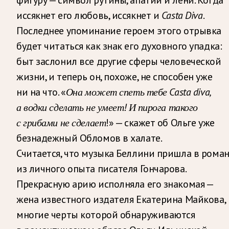
иссякнет его любовь, иссякнет и
Casta Diva
.
Последнее упоминание героем этого отрывка
будет читаться как знак его духовного упадка:
быт заслонил все другие сферы человеческой
жизни, и теперь он, похоже, не способен уже
ни на что. «
Она может спеть тебе Casta diva,
а водки сделать не умеет!
И пирога такого
с грибами не сделает
!» — скажет об Ольге уже
безнадежный Обломов в халате.
Считается, что музыка Беллини пришла в рома
из личного опыта писателя Гончарова.
Прекрасную арию исполняла его знакомая —
жена известного издателя Екатерина Майкова,
многие черты которой обнаруживаются