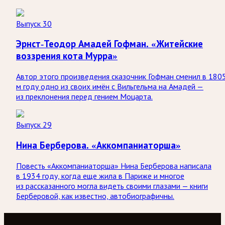
Выпуск 30
Эрнст-Теодор Амадей Гофман. «Житейские
воззрения кота Мурра»
Автор этого произведения сказочник Гофман сменил в 180
м году одно из своих имён с Вильгельма на Амадей —
из преклонения перед гением Моцарта.
Выпуск 29
Нина Берберова. «Аккомпаниаторша»
Повесть «Аккомпаниаторша» Нина Берберова написала
в 1934 году, когда еще жила в Париже и многое
из рассказанного могла видеть своими глазами — книги
Берберовой, как известно, автобиографичны.