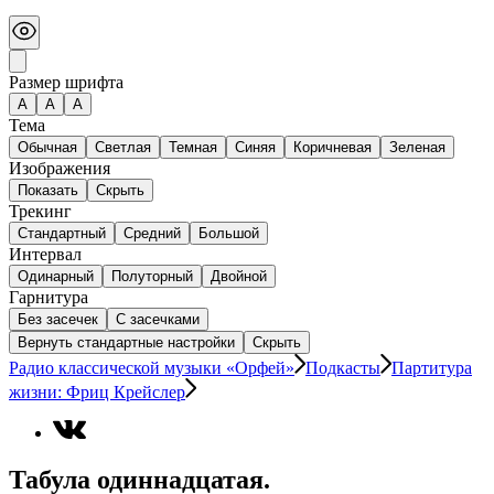
Размер шрифта
А
A
A
Тема
Обычная
Светлая
Темная
Синяя
Коричневая
Зеленая
Изображения
Показать
Скрыть
Трекинг
Стандартный
Средний
Большой
Интервал
Одинарный
Полуторный
Двойной
Гарнитура
Без засечек
С засечками
Вернуть стандартные настройки
Скрыть
Радио классической музыки «Орфей»
Подкасты
Партитура
жизни: Фриц Крейслер
Табула одиннадцатая.