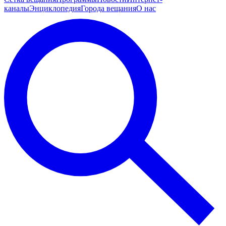
каналы
Энциклопедия
Города вещания
О нас