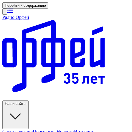
Перейти к содержанию
Радио Орфей
Наши сайты
Сетка вещания
Программы
Новости
Интернет-