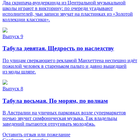
Два скрипача-вундеркинда из Центральной музыкальной
школы играют в викторину: по очереди угадывают
исполнителей, чьи записи звучат на пластинках из «Золотой
коллекции классики».
Выпуск 9
Табула девятая. Щедрость по наследству
По улицам сверкающего рекламой Манхеттена неспешно идёт
пожилой человек в стареньком пальто и давно вышедшей
из моды шляпе.
Выпуск 8
Табула восьмая. По морям, по волнам
В Австралии на уличных парковках возле супермаркетов
ночью звучит симфоническая музыка. Так владельцы
заведений пытаются отпугивать молодёжь.
Оставить отзыв или пожелание