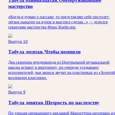
Табула одиннадцатая. Обезоруживающее
мастерство
«Когда я думаю о пассаже, то представляю себе пистолет:
лёгкое нажатие на курок и выстрел сделан…», — делился
секретами мастерства Фриц Крейслер.
Выпуск 10
Табула десятая. Чтобы помнили
Два скрипача-вундеркинда из Центральной музыкальной
школы играют в викторину: по очереди угадывают
исполнителей, чьи записи звучат на пластинках из «Золотой
коллекции классики».
Выпуск 9
Табула девятая. Щедрость по наследству
По улицам сверкающего рекламой Манхеттена неспешно ид