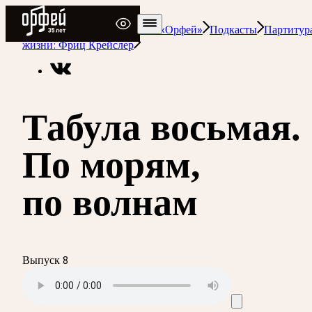
Радио Орфей
Радио классической музыки «Орфей»
Подкасты
Партитур
жизни: Фриц Крейслер
Табула восьмая.
По морям,
по волнам
Выпуск 8