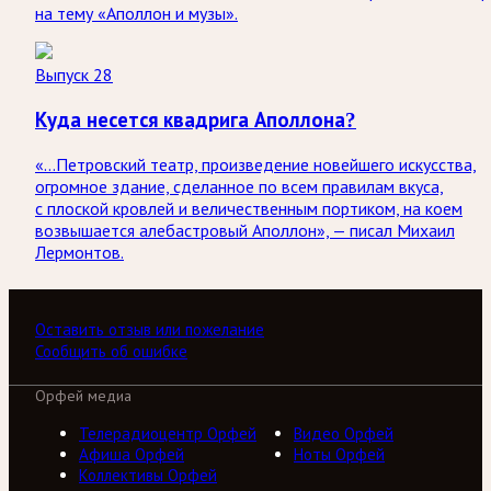
на тему «Аполлон и музы».
Выпуск 28
Куда несется квадрига Аполлона?
«…Петровский театр, произведение новейшего искусства,
огромное здание, сделанное по всем правилам вкуса,
с плоской кровлей и величественным портиком, на коем
возвышается алебастровый Аполлон», — писал Михаил
Лермонтов.
Оставить отзыв или пожелание
Сообщить об ошибке
Орфей медиа
Телерадиоцентр Орфей
Видео Орфей
Афиша Орфей
Ноты Орфей
Коллективы Орфей