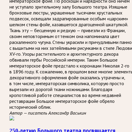
императорское фойе. По роскоши и нарядности оно ничем
не уступало зрительному залу Большого театра. Изящные
бронзовые люстры, украшенные тысячами хрустальных
подвесок, освещали задрапированные особым «царским»
шелком стены фойе, казавшегося драгоценной шкатулкой.
Ткань эту — бесценную и редкую — привезли из Франции,
своим неповторимым оттенком она напоминала цвет
раскаленного чугуна. Стены украсили и причудливыми панно
с вышитыми на них затейливыми рисунками в стиле Людов
XV-го. Узоры растительного и архитектурного декора
обвивали гербы Российской империи. Таким Большое
императорское фойе предстало к коронации Николая 2-го
в 1896 году. К сожалению, в прошлом веке многие элемент
декоративного оформления фойе оказались утрачены и,
в том числе, императорская символика, которую просто
вырезали из дорогой ткани ножницами. Благодаря
кропотливой работе специалистов во время недавней
реставрации Большое императорское фойе обрело
исторический облик.
Автор — писатель Александр Васькин
250-летию Большого театра посвящается