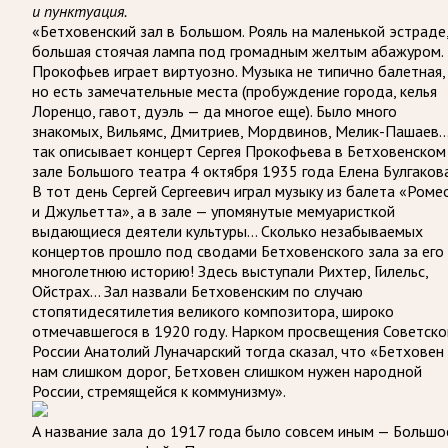
и пунктуация.
«Бетховенский зал в Большом. Рояль на маленькой эстраде
большая стоячая лампа под громадным желтым абажуром.
Прокофьев играет виртуозно. Музыка не типично балетная,
но есть замечательные места (пробуждение города, келья
Лоренцо, гавот, дуэль — да многое еще). Было много
знакомых, Вильямс, Дмитриев, Мордвинов, Мелик-Пашаев…
так описывает концерт Сергея Прокофьева в Бетховенском
зале Большого театра 4 октября 1935 года Елена Булгакова
В тот день Сергей Сергеевич играл музыку из балета «Роме
и Джульетта», а в зале — упомянутые мемуаристкой
выдающиеся деятели культуры… Сколько незабываемых
концертов прошло под сводами Бетховенского зала за его
многолетнюю историю! Здесь выступали Рихтер, Гилельс,
Ойстрах… Зал назвали Бетховенским по случаю
стопятидесятилетия великого композитора, широко
отмечавшегося в 1920 году. Нарком просвещения Советско
России Анатолий Луначарский тогда сказал, что «Бетховен
нам слишком дорог, Бетховен слишком нужен народной
России, стремящейся к коммунизму».
А название зала до 1917 года было совсем иным — Большо