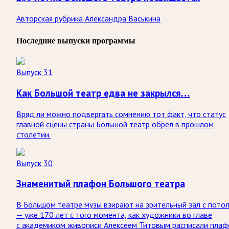
Авторская рубрика Александра Васькина
Последние выпуски программы
Выпуск 31
Как Большой театр едва не закрылся…
Вряд ли можно подвергать сомнению тот факт, что статус
главной сцены страны Большой театр обрёл в прошлом
столетии.
Выпуск 30
Знаменитый плафон Большого театра
В Большом театре музы взирают на зрительный зал с пото
— уже 170 лет с того момента, как художники во главе
с академиком живописи Алексеем Титовым расписали плаф