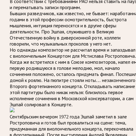
В соответствии с требованиями
РАО
нельзя ставить на пау
и перематывать записи программ.
Бывших разведчиков, как известно, не бывает: наработанн
годами в этой профессии осмотрительность, быстрота
мышления, интуиция переносятся и в другие сферы
деятельности. Про Эшпая, служившего в Великую
Отечественную войну в диверсионной роте, коллеги
говорили, что музыкальных проколов у него нет.
Но однажды композитор не рассчитал время и запаздывал
с виолончельным Концертом для Мстислава Ростроповича.
Когда же встретился с ним в Союзе композиторов, напел е
первую родившуюся в голове мелодию, мол, начало
сочинения положено, осталось придумать финал. Поспеши
домой к роялю. На пюпитре стояли ноты… незаконченного
Второго фортепианного концерта. Откладывать написание
этой партитуры было никак нельзя: близилось первое
исполнение сочинения в Московской консерватории, а сам
Эшпай солировал в Концерте.
Сентябрьским вечером 1972 года Эшпай заметил в зале
Ростроповича и готов был провалиться на сцене: тема,
придуманная для виолончельного концерта, перекочевала
в фортепианный. После выступления Андрей Яковлевич