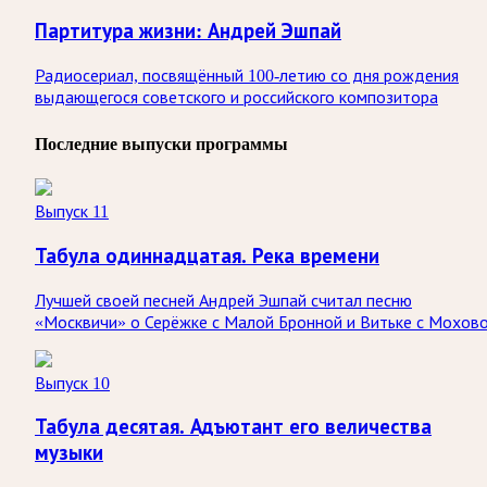
Партитура жизни: Андрей Эшпай
Радиосериал, посвящённый 100-летию со дня рождения
выдающегося советского и российского композитора
Последние выпуски программы
Выпуск 11
Табула одиннадцатая. Река времени
Лучшей своей песней Андрей Эшпай считал песню
«Москвичи» о Серёжке с Малой Бронной и Витьке с Мохово
Выпуск 10
Табула десятая. Адъютант его величества
музыки