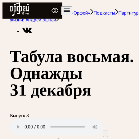
Радио Орфей
Радио классической музыки «Орфей»
Подкасты
Партитур
жизни: Андрей Эшпай
Табула восьмая.
Однажды
31 декабря
Выпуск 8