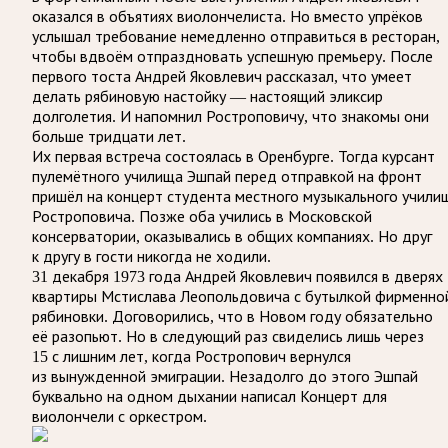
оказался в объятиях виолончелиста. Но вместо упрёков
услышал требование немедленно отправиться в ресторан,
чтобы вдвоём отпраздновать успешную премьеру. После
первого тоста Андрей Яковлевич рассказал, что умеет
делать рябиновую настойку — настоящий эликсир
долголетия. И напомнил Ростроповичу, что знакомы они
больше тридцати лет.
Их первая встреча состоялась в Оренбурге. Тогда курсант
пулемётного училища Эшпай перед отправкой на фронт
пришёл на концерт студента местного музыкального учили
Ростроповича. Позже оба учились в Московской
консерватории, оказывались в общих компаниях. Но друг
к другу в гости никогда не ходили.
31 декабря 1973 года Андрей Яковлевич появился в дверях
квартиры Мстислава Леопольдовича с бутылкой фирменно
рябиновки. Договорились, что в Новом году обязательно
её разопьют. Но в следующий раз свиделись лишь через
15 с лишним лет, когда Ростропович вернулся
из вынужденной эмиграции. Незадолго до этого Эшпай
буквально на одном дыхании написал Концерт для
виолончели с оркестром.