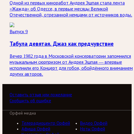
Одной из первых киноработ Андрея Эшпая стала лента
«Жажда» об Одессе, в первые месяцы Великой
Отечественной, отрезанной немцами от источников воды.
Выпуск 9
Табула девятая. Джаз как предчувствие
Вечер 1982 года в Московской консерватории запомнился
музыкальным сюрпризом от Андрея Эшпая — впервые
исполнили его Концерт для гобоя, обойдённого вниманием
других авторов.
Оставить отзыв или пожелание
Сообщить об ошибке
Орфей медиа
Телерадиоцентр Орфей
Видео Орфей
Афиша Орфей
Ноты Орфей