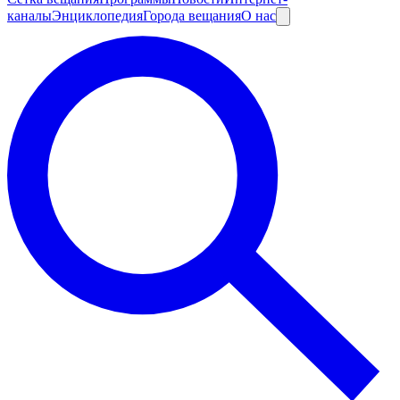
каналы
Энциклопедия
Города вещания
О нас