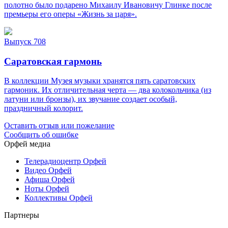
полотно было подарено Михаилу Ивановичу Глинке после
премьеры его оперы «Жизнь за царя».
Выпуск 708
Саратовская гармонь
В коллекции Музея музыки хранятся пять саратовских
гармоник. Их отличительная черта — два колокольчика (из
латуни или бронзы), их звучание создает особый,
праздничный колорит.
Оставить отзыв или пожелание
Сообщить об ошибке
Орфей медиа
Телерадиоцентр Орфей
Видео Орфей
Афиша Орфей
Ноты Орфей
Коллективы Орфей
Партнеры