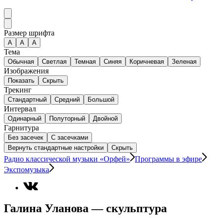
Размер шрифта
А
A
A
Тема
Обычная
Светлая
Темная
Синяя
Коричневая
Зеленая
Изображения
Показать
Скрыть
Трекинг
Стандартный
Средний
Большой
Интервал
Одинарный
Полуторный
Двойной
Гарнитура
Без засечек
С засечками
Вернуть стандартные настройки
Скрыть
Радио классической музыки «Орфей»
Программы в эфире
Экспомузыка
Галина Уланова — скульптура