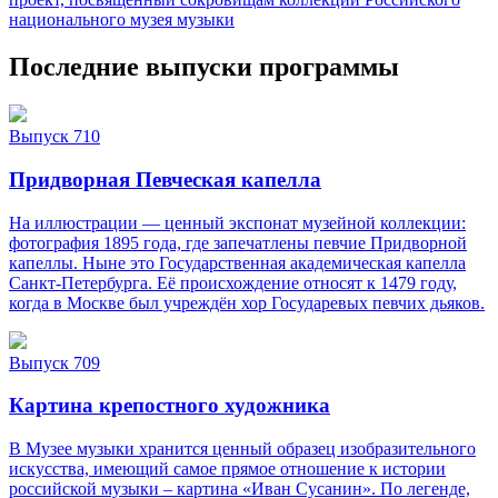
национального музея музыки
Последние выпуски программы
Выпуск 710
Придворная Певческая капелла
На иллюстрации — ценный экспонат музейной коллекции:
фотография 1895 года, где запечатлены певчие Придворной
капеллы. Ныне это Государственная академическая капелла
Санкт‑Петербурга. Её происхождение относят к 1479 году,
когда в Москве был учреждён хор Государевых певчих дьяков.
Выпуск 709
Картина крепостного художника
В Музее музыки хранится ценный образец изобразительного
искусства, имеющий самое прямое отношение к истории
российской музыки – картина «Иван Сусанин». По легенде,