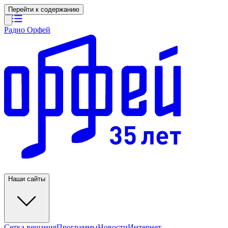
Перейти к содержанию
Радио Орфей
Наши сайты
Сетка вещания
Программы
Новости
Интернет-