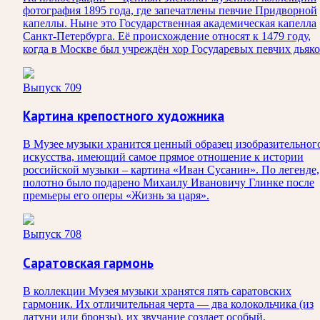
фотография 1895 года, где запечатлены певчие Придворной
капеллы. Ныне это Государственная академическая капелла
Санкт‑Петербурга. Её происхождение относят к 1479 году,
когда в Москве был учреждён хор Государевых певчих дьяко
Выпуск 709
Картина крепостного художника
В Музее музыки хранится ценный образец изобразительног
искусства, имеющий самое прямое отношение к истории
российской музыки – картина «Иван Сусанин». По легенде,
полотно было подарено Михаилу Ивановичу Глинке после
премьеры его оперы «Жизнь за царя».
Выпуск 708
Саратовская гармонь
В коллекции Музея музыки хранятся пять саратовских
гармоник. Их отличительная черта — два колокольчика (из
латуни или бронзы), их звучание создает особый,