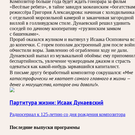
Композитор больше года будет ждать гонорара за фильм
«Весёлые ребята», в тайне завидуя заокеанским «богатства
режиссёра Григория Александрова: начиная с холодильника
с отдельной морозильной камерой и заканчивая загородной
виллой в голливудском стиле. Дунаевский решил удивить
соседей по дачному кооперативу «грузинским замком
с башенками».
Прораб оказался жуликом и вытянул у Исаака Осиповича вс
до копеечки. С горем пополам достроенный дом после вой
обчистили воры. Заявлению об ограблении ходу не дали.
Дунаевский выпал из музыкальной обоймы: ему припомни
беспартийность, увлечение чужеродным джазом и страсть
одеваться как какой-нибудь зарвавшийся капиталист.
«Мне
В письме другу безработный композитор сокрушался:
катастрофически не хватает самого главного в жизни —
денег и могущества, которое они давали!»
.
Партитура жизни: Исаак Дунаевский
Радиосериал к 125-летию со дня рождения композитора
Последние выпуски программы