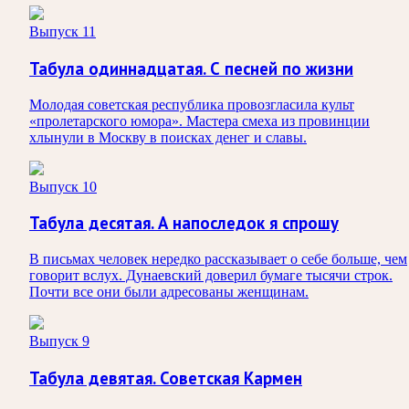
Выпуск 11
Табула одиннадцатая. С песней по жизни
Молодая советская республика провозгласила культ
«пролетарского юмора». Мастера смеха из провинции
хлынули в Москву в поисках денег и славы.
Выпуск 10
Табула десятая. А напоследок я спрошу
В письмах человек нередко рассказывает о себе больше, чем
говорит вслух. Дунаевский доверил бумаге тысячи строк.
Почти все они были адресованы женщинам.
Выпуск 9
Табула девятая. Советская Кармен