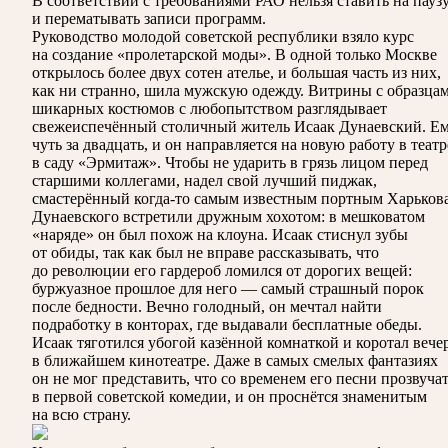
В соответствии с требованиями
РАО
нельзя ставить на пауз
и перематывать записи программ.
Руководство молодой советской республики взяло курс
на создание «пролетарской моды». В одной только Москве
открылось более двух сотен ателье, и большая часть из них,
как ни странно, шила мужскую одежду. Витрины с образца
шикарных костюмов с любопытством разглядывает
свежеиспечённый столичный житель Исаак Дунаевский. Е
чуть за двадцать, и он направляется на новую работу в театр
в саду «Эрмитаж». Чтобы не ударить в грязь лицом перед
старшими коллегами, надел свой лучший пиджак,
смастерённый когда-то самым известным портным Харькова
Дунаевского встретили дружным хохотом: в мешковатом
«наряде» он был похож на клоуна. Исаак стиснул зубы
от обиды, так как был не вправе рассказывать, что
до революции его гардероб ломился от дорогих вещей:
буржуазное прошлое для него — самый страшный порок
после бедности. Вечно голодный, он мечтал найти
подработку в конторах, где выдавали бесплатные обеды.
Исаак тяготился убогой казённой комнаткой и коротал вече
в ближайшем кинотеатре. Даже в самых смелых фантазиях
он не мог представить, что со временем его песни прозвуча
в первой советской комедии, и он проснётся знаменитым
на всю страну.