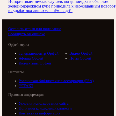
История знает немало случаев, когда поездка в обычном
железнодорожном купе приводила к неожиданным поворот
в судьбах оказавшихся в нём людей.
Оставить отзыв или пожелание
Сообщить об ошибке
Орфей медиа
Телерадиоцентр Орфей
Видео Орфей
Афиша Орфей
Ноты Орфей
Коллективы Орфей
Партнеры
Российская библиотечная ассоциация (РБА)
///ТРАКТ
Правовая информация
Условия использования сайта
Политика конфиденциальности
Контактная информация