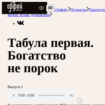
Радио Орфей
Радио классической музыки «Орфей»
Подкасты
Партитур
жизни: Исаак Дунаевский
Табула первая.
Богатство
не порок
Выпуск 1