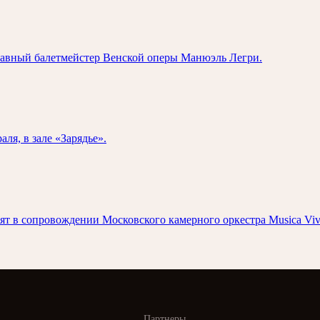
лавный балетмейстер Венской оперы Манюэль Легри.
ля, в зале «Зарядье».
т в сопровождении Московского камерного оркестра Musica Viv
Партнеры