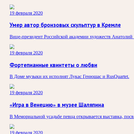
19 февраля 2020
Умер автор бронзовых скульптур в Кремле
Вице-президент Российской академии художеств Анатолий Б
19 февраля 2020
Фортепианные квинтеты о любви
В Доме музыки их исполнят Лукас Генюшас и RusQuartet.
19 февраля 2020
«Игра в Венецию» в музее Шаляпина
В Мемориальной усадьбе певца открывается выставка, посв
19 февраля 2020