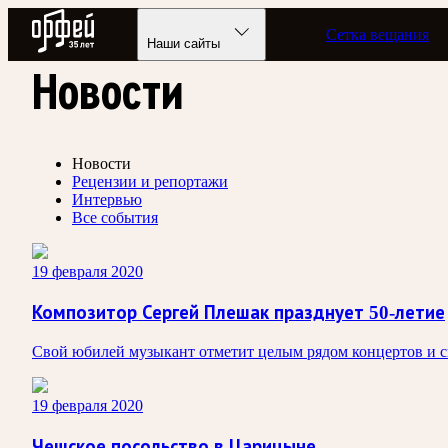
Радио Орфей
Сетка вещания
Наши сайты
Новости
Новости
Рецензии и репортажи
Интервью
Все события
19 февраля 2020
Композитор Сергей Плешак празднует 50-летие
Свой юбилей музыкант отметит целым рядом концертов и с
19 февраля 2020
Чешское посольство в Царицыне