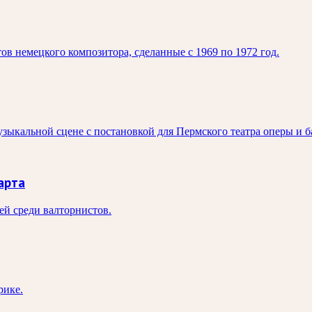
в немецкого композитора, сделанные с 1969 по 1972 год.
ыкальной сцене с постановкой для Пермского театра оперы и б
арта
ей среди валторнистов.
рике.