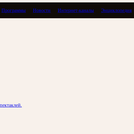
Программы
Новости
Интернет-каналы
Энциклопедия
пектаклей.