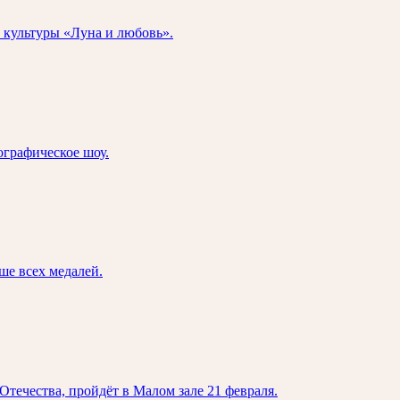
й культуры «Луна и любовь».
ографическое шоу.
ше всех медалей.
течества, пройдёт в Малом зале 21 февраля.