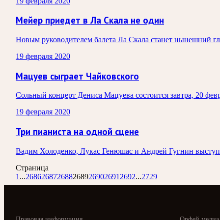
19 февраля 2020
Мейер приедет в Ла Скала не один
Новым руководителем балета Ла Скала станет нынешний г
19 февраля 2020
Мацуев сыграет Чайковского
Сольный концерт Дениса Мацуева состоится завтра, 20 февра
19 февраля 2020
Три пианиста на одной сцене
Вадим Холоденко, Лукас Генюшас и Андрей Гугнин выступя
Страница
1
...
2686
2687
2688
2689
2690
2691
2692
...
2729
Правовая информация
Орфей медиа