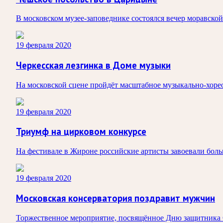
В московском музее-заповеднике состоялся вечер моравско
19 февраля 2020
Черкесская лезгинка в Доме музыки
На московской сцене пройдёт масштабное музыкально-хоре
19 февраля 2020
Триумф на цирковом конкурсе
На фестивале в Жироне российские артисты завоевали боль
19 февраля 2020
Московская консерватория поздравит мужчин
Торжественное мероприятие, посвящённое Дню защитника О