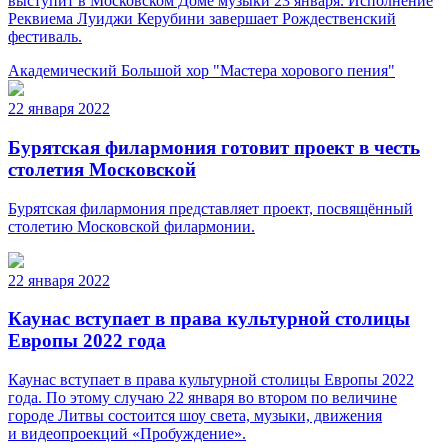
выступит в Московском Доме музыки 23 января. Исполнение
Реквиема Луиджи Керубини завершает Рождественский
фестиваль.
Академический Большой хор "Мастера хорового пения"
22 января 2022
Бурятская филармония готовит проект в честь
столетия Московской
Бурятская филармония представляет проект, посвящённый
столетию Московской филармонии.
22 января 2022
Каунас вступает в права культурной столицы
Европы 2022 года
Каунас вступает в права культурной столицы Европы 2022
года. По этому случаю 22 января во втором по величине
городе Литвы состоится шоу света, музыки, движения
и видеопроекций «Пробуждение».