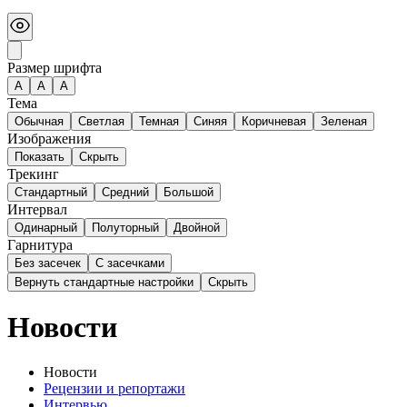
Размер шрифта
А
A
A
Тема
Обычная
Светлая
Темная
Синяя
Коричневая
Зеленая
Изображения
Показать
Скрыть
Трекинг
Стандартный
Средний
Большой
Интервал
Одинарный
Полуторный
Двойной
Гарнитура
Без засечек
С засечками
Вернуть стандартные настройки
Скрыть
Новости
Новости
Рецензии и репортажи
Интервью