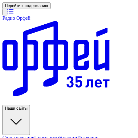
Перейти к содержанию
Радио Орфей
Наши сайты
Сетка вещания
Программы
Новости
Интернет-