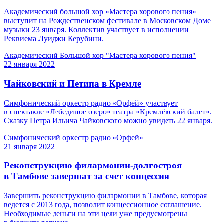
Академический большой хор «Мастера хорового пения»
выступит на Рождественском фестивале в Московском Доме
музыки 23 января. Коллектив участвует в исполнении
Реквиема Луиджи Керубини.
Академический Большой хор "Мастера хорового пения"
22 января 2022
Чайковский и Петипа в Кремле
Симфонический оркестр радио «Орфей» участвует
в спектакле «Лебединое озеро» театра «Кремлёвский балет».
Сказку Петра Ильича Чайковского можно увидеть 22 января.
Симфонический оркестр радио «Орфей»
21 января 2022
Реконструкцию филармонии-долгостроя
в Тамбове завершат за счет концессии
Завершить реконструкцию филармонии в Тамбове, которая
ведется с 2013 года, позволит концессионное соглашение.
Необходимые деньги на эти цели уже предусмотрены