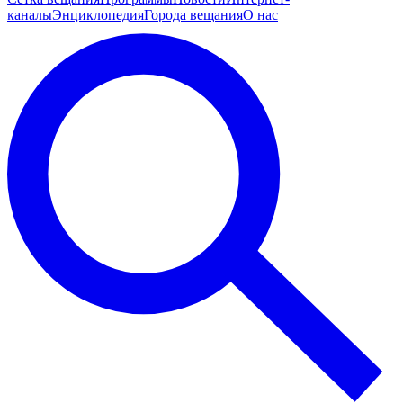
каналы
Энциклопедия
Города вещания
О нас