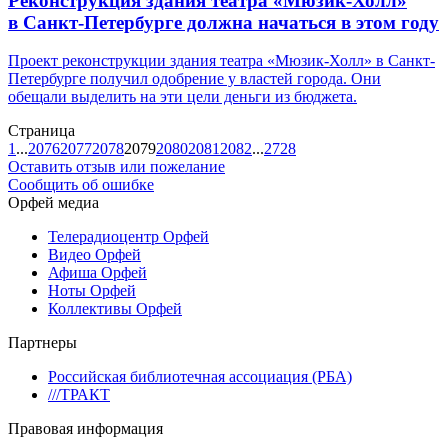
Реконструкция здания театра «Мюзик-Холл»
в Санкт-Петербурге должна начаться в этом году
Проект реконструкции здания театра «Мюзик-Холл» в Санкт-
Петербурге получил одобрение у властей города. Они
обещали выделить на эти цели деньги из бюджета.
Страница
1
...
2076
2077
2078
2079
2080
2081
2082
...
2728
Оставить отзыв или пожелание
Сообщить об ошибке
Орфей медиа
Телерадиоцентр Орфей
Видео Орфей
Афиша Орфей
Ноты Орфей
Коллективы Орфей
Партнеры
Российская библиотечная ассоциация (РБА)
///ТРАКТ
Правовая информация