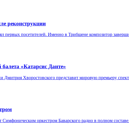
сле реконструкции
ял первых посетителей. Именно в Трибшене композитор заверши
 балета «Катарсис Данте»
ени Дмитрия Хворостовского представит мировую премьеру спек
стром
Симфоническим оркестром Баварского радио в полном составе