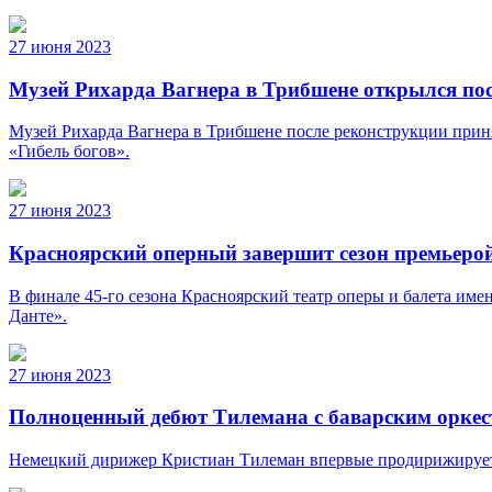
27 июня 2023
Музей Рихарда Вагнера в Трибшене открылся по
Музей Рихарда Вагнера в Трибшене после реконструкции прин
«Гибель богов».
27 июня 2023
Красноярский оперный завершит сезон премьерой
В финале 45-го сезона Красноярский театр оперы и балета им
Данте».
27 июня 2023
Полноценный дебют Тилемана с баварским орке
Немецкий дирижер Кристиан Тилеман впервые продирижирует 