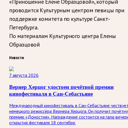
«Приношение Елене Образцовой», который
проводится Культурным центром певицы при
поддержке комитета по культуре Санкт-
Петербурга.
По материалам Культурного центра Елены
Образцовой
Новости
7 августа 2026
Вернер Херцог удостоен почётной премии
кинофестиваля в Сан-Себастьяне
Международный кинофестиваль в Сан-Себастьяне чествуе
немецкого режиссёра Вернера Херцога. Он получит почётн
премию «Доностия». Награждение состоится на гала-вечер
открытия фестиваля 18 сентября.