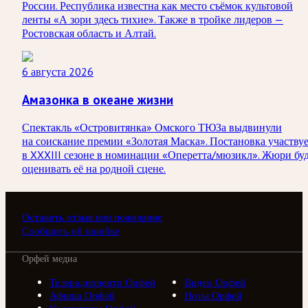
России. Республика известна как место съёмок культовой
ленты «А зори здесь тихие». Также в тройке лидеров —
Ростовская область и Алтай.
6 августа 2026
Амазонка в океане жизни
Спектакль «Островитянка» Омского ТЮЗа выдвинули
на соискание премии «Золотая Маска». Постановка участву
в XXXIII сезоне в номинации «Оперетта/мюзикл». Жюри бу
оценивать её на родной сцене.
Оставить отзыв или пожелание
Сообщить об ошибке
Орфей медиа
Телерадиоцентр Орфей
Видео Орфей
Афиша Орфей
Ноты Орфей