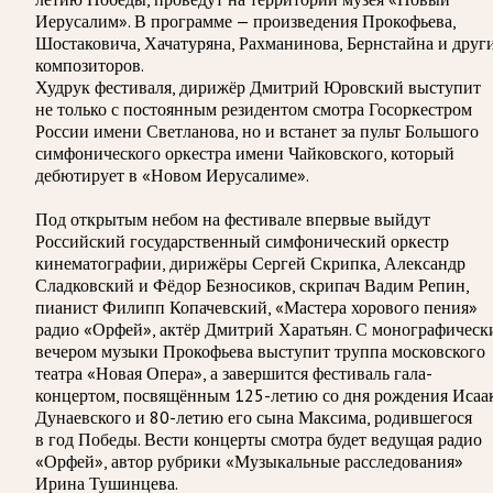
Иерусалим». В программе — произведения Прокофьева,
Шостаковича, Хачатуряна, Рахманинова, Бернстайна и друг
композиторов.
Худрук фестиваля, дирижёр Дмитрий Юровский выступит
не только с постоянным резидентом смотра Госоркестром
России имени Светланова, но и встанет за пульт Большого
симфонического оркестра имени Чайковского, который
дебютирует в «Новом Иерусалиме».
Под открытым небом на фестивале впервые выйдут
Российский государственный симфонический оркестр
кинематографии, дирижёры Сергей Скрипка, Александр
Сладковский и Фёдор Безносиков, скрипач Вадим Репин,
пианист Филипп Копачевский, «Мастера хорового пения»
радио «Орфей», актёр Дмитрий Харатьян. С монографическ
вечером музыки Прокофьева выступит труппа московского
театра «Новая Опера», а завершится фестиваль гала-
концертом, посвящённым 125-летию со дня рождения Исаа
Дунаевского и 80-летию его сына Максима, родившегося
в год Победы. Вести концерты смотра будет ведущая радио
«Орфей», автор рубрики «Музыкальные расследования»
Ирина Тушинцева.