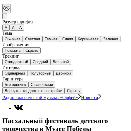
Размер шрифта
А
A
A
Тема
Обычная
Светлая
Темная
Синяя
Коричневая
Зеленая
Изображения
Показать
Скрыть
Трекинг
Стандартный
Средний
Большой
Интервал
Одинарный
Полуторный
Двойной
Гарнитура
Без засечек
С засечками
Вернуть стандартные настройки
Скрыть
Радио классической музыки «Орфей»
Новости
Пасхальный фестиваль детского
творчества в Музее Победы