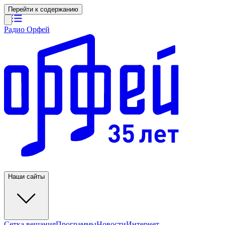
Перейти к содержанию
Радио Орфей
Наши сайты
Сетка вещания
Программы
Новости
Интернет-