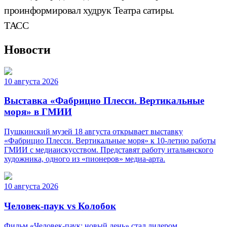
проинформировал худрук Театра сатиры.
ТАСС
Новости
10 августа 2026
Выставка «Фабрицио Плесси. Вертикальные
моря» в ГМИИ
Пушкинский музей 18 августа открывает выставку
«Фабрицио Плесси. Вертикальные моря» к 10-летию работы
ГМИИ с медиаискусством. Представят работу итальянского
художника, одного из «пионеров» медиа-арта.
10 августа 2026
Человек-паук vs Колобок
Фильм «Человек-паук: новый день» стал лидером