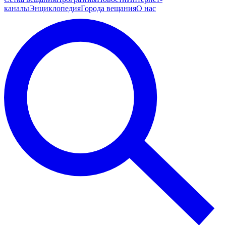
каналы
Энциклопедия
Города вещания
О нас