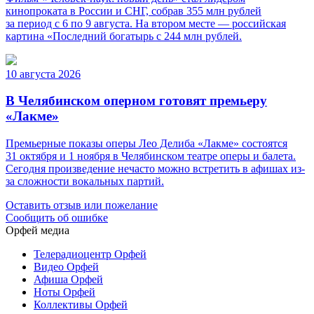
кинопроката в России и СНГ, собрав 355 млн рублей
за период с 6 по 9 августа. На втором месте — российская
картина «Последний богатырь с 244 млн рублей.
10 августа 2026
В Челябинском оперном готовят премьеру
«Лакме»
Премьерные показы оперы Лео Делиба «Лакме» состоятся
31 октября и 1 ноября в Челябинском театре оперы и балета.
Сегодня произведение нечасто можно встретить в афишах из-
за сложности вокальных партий.
Оставить отзыв или пожелание
Сообщить об ошибке
Орфей медиа
Телерадиоцентр Орфей
Видео Орфей
Афиша Орфей
Ноты Орфей
Коллективы Орфей