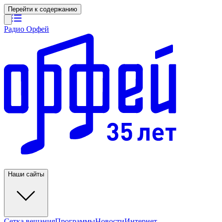
Перейти к содержанию
Радио Орфей
Наши сайты
Сетка вещания
Программы
Новости
Интернет-