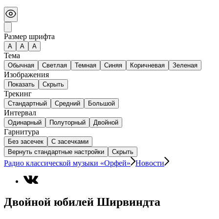
Размер шрифта
А
A
A
Тема
Обычная
Светлая
Темная
Синяя
Коричневая
Зеленая
Изображения
Показать
Скрыть
Трекинг
Стандартный
Средний
Большой
Интервал
Одинарный
Полуторный
Двойной
Гарнитура
Без засечек
С засечками
Вернуть стандартные настройки
Скрыть
Радио классической музыки «Орфей»
Новости
Двойной юбилей Ширвиндта