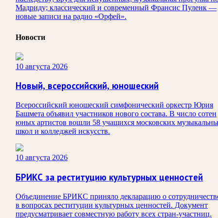
Мадриду; классический и современный Франсис Пуленк —
новые записи на радио «Орфей».
Новости
10 августа 2026
Новый, всероссийский, юношеский
Всероссийский юношеский симфонический оркестр Юрия
Башмета объявил участников нового состава. В число сотен
юных артистов вошли 58 учащихся московских музыкальн
школ и колледжей искусств.
10 августа 2026
БРИКС за реституцию культурных ценностей
Объединение БРИКС приняло декларацию о сотрудничеств
в вопросах реституции культурных ценностей. Документ
предусматривает совместную работу всех стран-участниц.