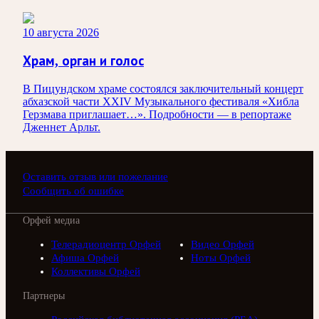
10 августа 2026
Храм, орган и голос
В Пицундском храме состоялся заключительный концерт
абхазской части XXIV Музыкального фестиваля «Хибла
Герзмава приглашает…». Подробности — в репортаже
Дженнет Арльт.
Оставить отзыв или пожелание
Сообщить об ошибке
Орфей медиа
Телерадиоцентр Орфей
Видео Орфей
Афиша Орфей
Ноты Орфей
Коллективы Орфей
Партнеры