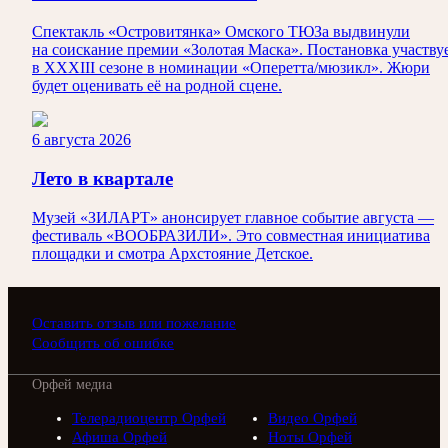
Спектакль «Островитянка» Омского ТЮЗа выдвинули
на соискание премии «Золотая Маска». Постановка участву
в XXXIII сезоне в номинации «Оперетта/мюзикл». Жюри
будет оценивать её на родной сцене.
6 августа 2026
Лето в квартале
Музей «ЗИЛАРТ» анонсирует главное событие августа —
фестиваль «ВООБРАЗИЛИ». Это совместная инициатива
площадки и смотра Архстояние Детское.
Оставить отзыв или пожелание
Сообщить об ошибке
Орфей медиа
Телерадиоцентр Орфей
Видео Орфей
Афиша Орфей
Ноты Орфей