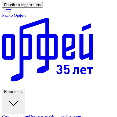
Перейти к содержанию
Радио Орфей
Наши сайты
Сетка вещания
Программы
Новости
Интернет-