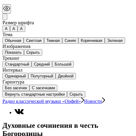
Размер шрифта
А
A
A
Тема
Обычная
Светлая
Темная
Синяя
Коричневая
Зеленая
Изображения
Показать
Скрыть
Трекинг
Стандартный
Средний
Большой
Интервал
Одинарный
Полуторный
Двойной
Гарнитура
Без засечек
С засечками
Вернуть стандартные настройки
Скрыть
Радио классической музыки «Орфей»
Новости
Духовные сочинения в честь
Богородицы