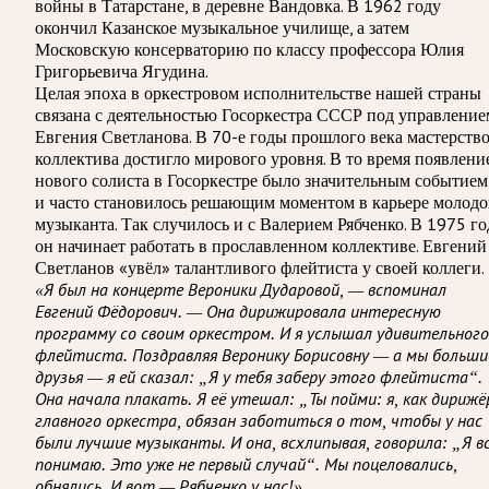
войны в Татарстане, в деревне Вандовка. В 1962 году
окончил Казанское музыкальное училище, а затем
Московскую консерваторию по классу профессора Юлия
Григорьевича Ягудина.
Целая эпоха в оркестровом исполнительстве нашей страны
связана с деятельностью Госоркестра СССР под управление
Евгения Светланова. В 70-е годы прошлого века мастерств
коллектива достигло мирового уровня. В то время появлени
нового солиста в Госоркестре было значительным событием
и часто становилось решающим моментом в карьере молодо
музыканта. Так случилось и с Валерием Рябченко. В 1975 го
он начинает работать в прославленном коллективе. Евгений
Светланов «увёл» талантливого флейтиста у своей коллеги.
«Я был на концерте Вероники Дударовой, — вспоминал
Евгений Фёдорович. — Она дирижировала интересную
программу со своим оркестром. И я услышал удивительного
флейтиста. Поздравляя Веронику Борисовну — а мы больши
друзья — я ей сказал: „Я у тебя заберу этого флейтиста“.
Она начала плакать. Я её утешал: „Ты пойми: я, как дирижё
главного оркестра, обязан заботиться о том, чтобы у нас
были лучшие музыканты. И она, всхлипывая, говорила: „Я в
понимаю. Это уже не первый случай“. Мы поцеловались,
обнялись. И вот — Рябченко у нас!»