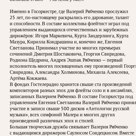
Именно в Госоркестре, где Валерий Рябченко прослужил
25 лет, по-настоящему раскрылись его дарование, талант
и способности. В составе коллектива флейтист играл под
управлением выдающихся отечественных и зарубежных
дирижёров: Игоря Маркевича, Курта Зандерлинга, Курта
Мазура, Кирилла Кондрашина и, конечно же, Евгения
Светланова. Принимал участие во многих премьерах
сочинений Дмитрия Шостаковича, Георгия Свиридова,
Родиона Щедрина, Андрея Эшпая. Рябченко — первый
исполнитель многих посвященных ему произведений Георг
Свиридова, Александра Холминова, Михаила Алексеева,
Артёма Кокжаева.
В фондах Гостелерадио хранится свыше ста произведений
композиторов разных эпох для флейты соло и в ансамблях,
записанных Валерием Рябченко. В составе Госоркестра под
управлением Евгения Светланова Валерий Рябченко приня
участие в записи свыше 500 дисков «Антологии русской
музыки», всех симфоний Малера и многих других
произведений различных эпох и стилей.
Большая творческая дружба связывает Валерия Рябченко
с выдающимся дирижером Саулюсом Сондецкисом. Вместе