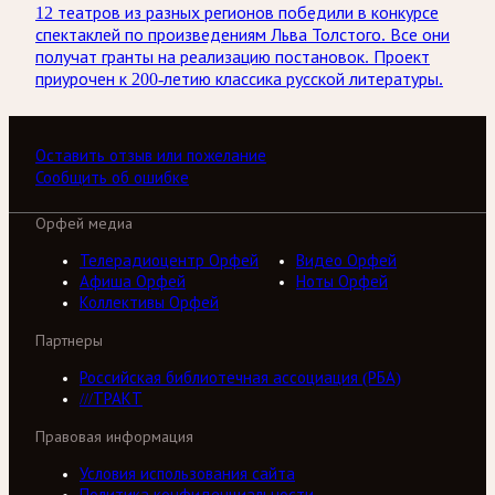
12 театров из разных регионов победили в конкурсе
спектаклей по произведениям Льва Толстого. Все они
получат гранты на реализацию постановок. Проект
приурочен к 200-летию классика русской литературы.
Оставить отзыв или пожелание
Сообщить об ошибке
Орфей медиа
Телерадиоцентр Орфей
Видео Орфей
Афиша Орфей
Ноты Орфей
Коллективы Орфей
Партнеры
Российская библиотечная ассоциация (РБА)
///ТРАКТ
Правовая информация
Условия использования сайта