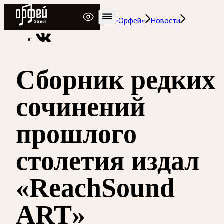
Радио Орфей
Радио классической музыки «Орфей»
Новости
Сборник редких
сочинений
прошлого
столетия издал
«ReachSound
ART»