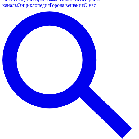
каналы
Энциклопедия
Города вещания
О нас