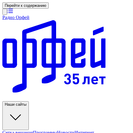
Перейти к содержанию
Радио Орфей
Наши сайты
Сетка вещания
Программы
Новости
Интернет-