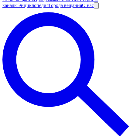
каналы
Энциклопедия
Города вещания
О нас