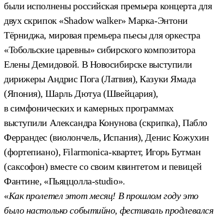
были исполнены российская премьера концерта для
двух скрипок «Shadow walker» Марка-Энтони
Тёрниджа, мировая премьера пьесы для оркестра
«Тобольские царевны» сибирского композитора
Елены Демидовой. В Новосибирске выступили
дирижеры Андрис Пога (Латвия), Казуки Ямада
(Япония), Шарль Дютуа (Швейцария),
в симфонических и камерных программах
выступили Александра Конунова (скрипка), Пабло
Феррандес (виолончель, Испания), Денис Кожухин
(фортепиано), Filarmonica-квартет, Игорь Бутман
(саксофон) вместе со своим квинтетом и певицей
Фантине, «Пьяццолла-studio».
«
Как пролетел этот месяц! В прошлом году это
было настолько событийно, фестиваль продлевался