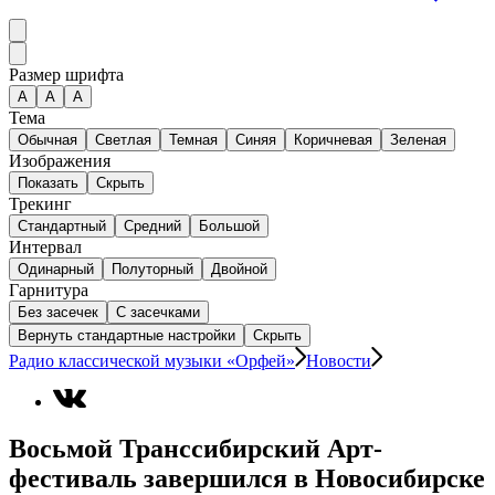
Размер шрифта
А
A
A
Тема
Обычная
Светлая
Темная
Синяя
Коричневая
Зеленая
Изображения
Показать
Скрыть
Трекинг
Стандартный
Средний
Большой
Интервал
Одинарный
Полуторный
Двойной
Гарнитура
Без засечек
С засечками
Вернуть стандартные настройки
Скрыть
Радио классической музыки «Орфей»
Новости
Восьмой Транссибирский Арт-
фестиваль завершился в Новосибирске