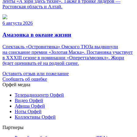
ленты «А зори здесь тихие». Также в тройке лидеров —
Ростовская область и Алтай.
6 августа 2026
Амазонка в океане жизни
Спектакль «Островитянка» Омского ТЮЗа выдвинули
на соискание премии «Золотая Маска». Постановка участвует
в XXXIII сезоне в номинации «Оперетта/мюзикл». Жюри
будет оценивать её на родной сцене.
Оставить отзыв или пожелание
Сообщить об ошибке
Орфей медиа
Телерадиоцентр Орфей
Видео Орфей
Афиша Орфей
Ноты Орфей
Коллективы Орфей
Партнеры