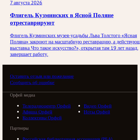
7 августа 2026
Флигель Кузминских в Ясной Поляне
отреставрируют
Флигель Кузминских музея-усадьбы Льва Толстого «Ясная
Поляна» закроют на масштабную реставрацию, а действую
выставка Что такое искусство?», открытая там 19 лет назад,
завершает работу.
Оставить отзыв или пожелание
Сообщить об ошибке
Орфей медиа
Телерадиоцентр Орфей
Видео Орфей
Афиша Орфей
Ноты Орфей
Коллективы Орфей
Партнеры
Российская библиотечная ассоциация (РБА)