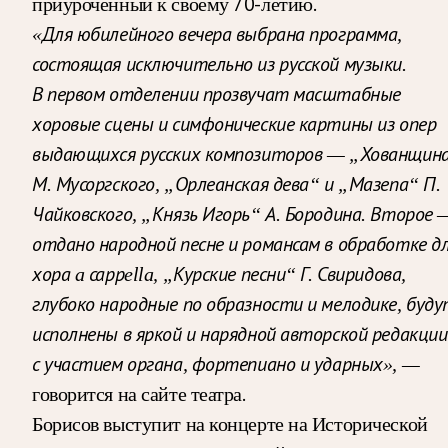
приуроченный к своему 70-летию.
«Для юбилейного вечера выбрана программа,
состоящая исключительно из русской музыки.
В первом отделении прозвучат масштабные
хоровые сцены и симфонические картины из опер
выдающихся русских композиторов — „Хованщин
М. Мусоргского, „Орлеанская дева“ и „Мазепа“ П.
Чайковского, „Князь Игорь“ А. Бородина. Второе 
отдано народной песне и романсам в обработке д
хора a саррella, „Курские песни“ Г. Свиридова,
глубоко народные по образности и мелодике, буд
исполнены в яркой и нарядной авторской редакции
с участием органа, фортепиано и ударных», —
говорится на сайте театра.
Борисов выступит на концерте на Исторической