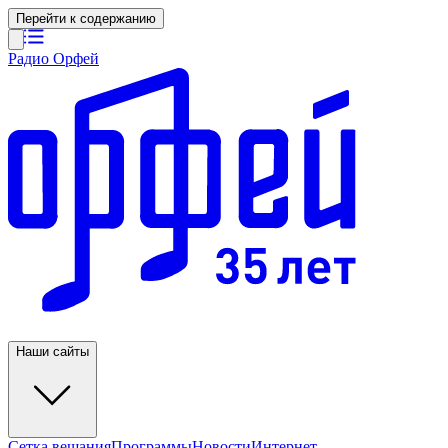
Перейти к содержанию
Радио Орфей
Наши сайты
Сетка вещания
Программы
Новости
Интернет-