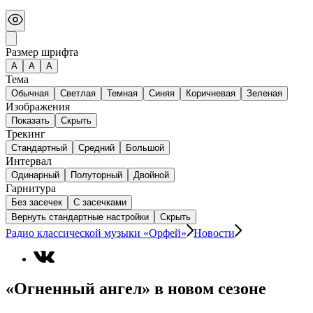
Размер шрифта
А
A
A
Тема
Обычная
Светлая
Темная
Синяя
Коричневая
Зеленая
Изображения
Показать
Скрыть
Трекинг
Стандартный
Средний
Большой
Интервал
Одинарный
Полуторный
Двойной
Гарнитура
Без засечек
С засечками
Вернуть стандартные настройки
Скрыть
Радио классической музыки «Орфей»
Новости
«Огненный ангел» в новом сезоне