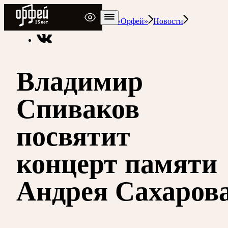
Радио Орфей
Радио классической музыки «Орфей»
Новости
Владимир
Спиваков
посвятит
концерт памяти
Андрея Сахаров