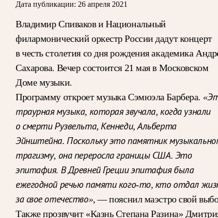
Дата публикации:
26 апреля 2021
Владимир Спиваков и Национальный
филармонический оркестр России дадут концерт
в честь столетия со дня рождения академика Андр
Сахарова. Вечер состоится 21 мая в Московском
Доме музыки.
Программу откроет музыка Сэмюэла Барбера.
«Э
траурная музыка, которая звучала, когда узнали
о смерти Рузвельта, Кеннеди, Альберта
Эйнштейна. Поскольку это памятник музыкально
трагизму, она переросла границы США. Это
эпитафия. В Древней Греции эпитафия была
ежегодной речью памяти кого-то, кто отдал жиз
за свое отечество»,
— пояснил маэстро свой выбо
Также прозвучит «Казнь Степана Разина» Дмитри