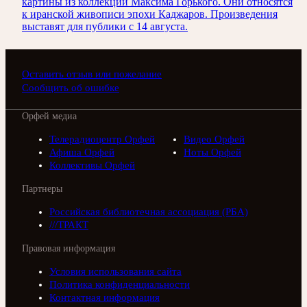
картины из коллекции Максима Горького. Они относятся
к иранской живописи эпохи Каджаров. Произведения
выставят для публики с 14 августа.
Оставить отзыв или пожелание
Сообщить об ошибке
Орфей медиа
Телерадиоцентр Орфей
Видео Орфей
Афиша Орфей
Ноты Орфей
Коллективы Орфей
Партнеры
Российская библиотечная ассоциация (РБА)
///ТРАКТ
Правовая информация
Условия использования сайта
Политика конфиденциальности
Контактная информация