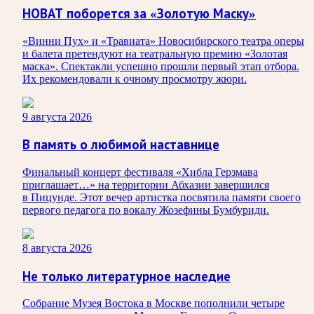
НОВАТ поборется за «Золотую Маску»
«Винни Пух» и «Травиата» Новосибирского театра оперы
и балета претендуют на театральную премию «Золотая
маска». Спектакли успешно прошли первый этап отбора.
Их рекомендовали к очному просмотру жюри.
9 августа 2026
В память о любимой наставнице
Финальный концерт фестиваля «Хибла Герзмава
приглашает…» на территории Абхазии завершился
в Пицунде. Этот вечер артистка посвятила памяти своего
первого педагога по вокалу Жозефины Бумбуриди.
8 августа 2026
Не только литературное наследие
Собрание Музея Востока в Москве пополнили четыре