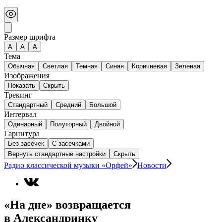
Размер шрифта
А
A
A
Тема
Обычная
Светлая
Темная
Синяя
Коричневая
Зеленая
Изображения
Показать
Скрыть
Трекинг
Стандартный
Средний
Большой
Интервал
Одинарный
Полуторный
Двойной
Гарнитура
Без засечек
С засечками
Вернуть стандартные настройки
Скрыть
Радио классической музыки «Орфей»
Новости
«На дне» возвращается
в Александринку