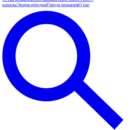
каналы
Энциклопедия
Города вещания
О нас