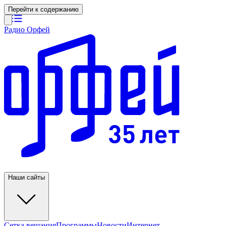
Перейти к содержанию
Радио Орфей
Наши сайты
Сетка вещания
Программы
Новости
Интернет-