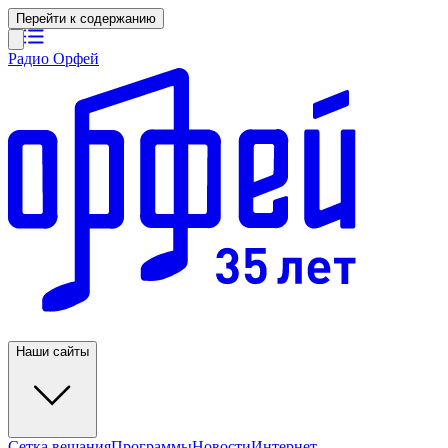
Перейти к содержанию
Радио Орфей
Наши сайты
Сетка вещания
Программы
Новости
Интернет-