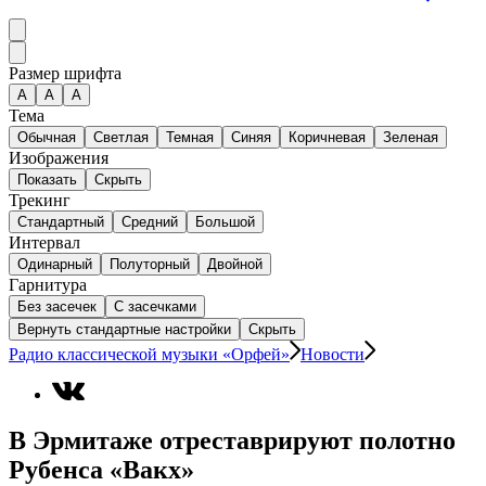
Размер шрифта
А
A
A
Тема
Обычная
Светлая
Темная
Синяя
Коричневая
Зеленая
Изображения
Показать
Скрыть
Трекинг
Стандартный
Средний
Большой
Интервал
Одинарный
Полуторный
Двойной
Гарнитура
Без засечек
С засечками
Вернуть стандартные настройки
Скрыть
Радио классической музыки «Орфей»
Новости
В Эрмитаже отреставрируют полотно
Рубенса «Вакх»