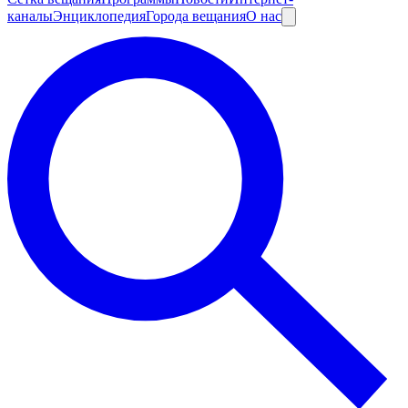
каналы
Энциклопедия
Города вещания
О нас