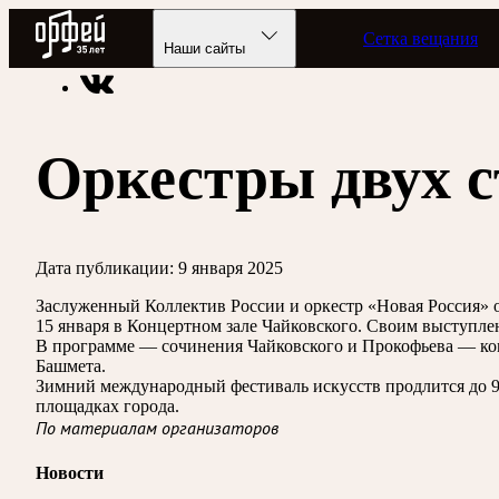
Радио Орфей
Сетка вещания
Радио классической музыки «Орфей»
Новости
Наши сайты
Оркестры двух с
Дата публикации:
9 января 2025
Заслуженный Коллектив России и оркестр «Новая Россия» о
15 января в Концертном зале Чайковского. Своим выступл
В программе — сочинения Чайковского и Прокофьева — ком
Башмета.
Зимний международный фестиваль искусств продлится до 9
площадках города.
По материалам организаторов
Новости