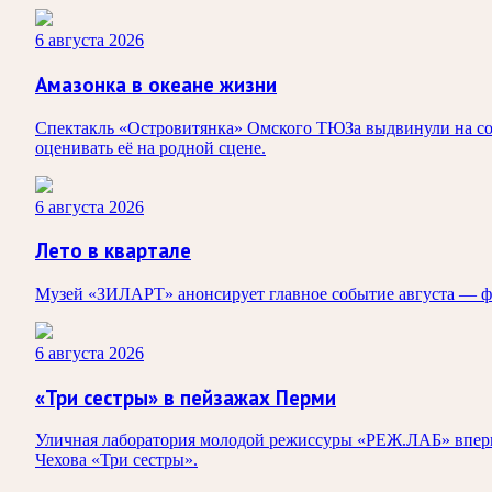
6 августа 2026
Амазонка в океане жизни
Спектакль «Островитянка» Омского ТЮЗа выдвинули на сои
оценивать её на родной сцене.
6 августа 2026
Лето в квартале
Музей «ЗИЛАРТ» анонсирует главное событие августа — ф
6 августа 2026
«Три сестры» в пейзажах Перми
Уличная лаборатория молодой режиссуры «РЕЖ.ЛАБ» впервые
Чехова «Три сестры».