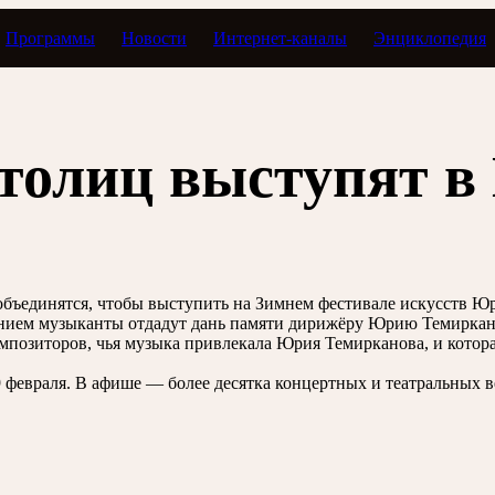
Программы
Новости
Интернет-каналы
Энциклопедия
толиц выступят в
бъединятся, чтобы выступить на Зимнем фестивале искусств Юр
ением музыканты отдадут дань памяти дирижёру Юрию Темиркан
позиторов, чья музыка привлекала Юрия Темирканова, и котора
 февраля. В афише — более десятка концертных и театральных 