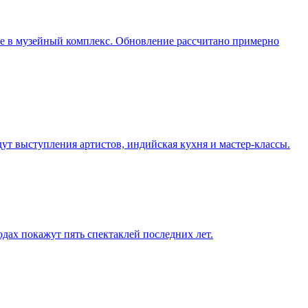
ие в музейный комплекс. Обновление рассчитано примерно
дут выступления артистов, индийская кухня и мастер-классы.
одах покажут пять спектаклей последних лет.