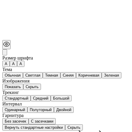
Размер шрифта
А
A
A
Тема
Обычная
Светлая
Темная
Синяя
Коричневая
Зеленая
Изображения
Показать
Скрыть
Трекинг
Стандартный
Средний
Большой
Интервал
Одинарный
Полуторный
Двойной
Гарнитура
Без засечек
С засечками
Вернуть стандартные настройки
Скрыть