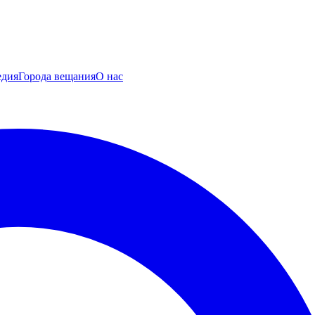
едия
Города вещания
О нас