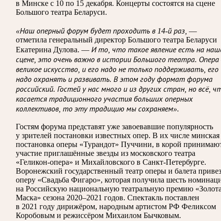
в Минске с 10 по 15 декабря. Концерты состоятся на сцене
Большого театра Беларуси.
«Наш оперный форум будет проходить в 14-й раз,
—
отметила генеральный директор Большого театра Беларуси
Екатерина Дулова. —
И то, что такое явление есть на наш
сцене, это очень важно в истории Большого театра. Опера
великое искусство, и его надо не только поддерживать, его
надо охранять и развивать. В этом году формат форума
российский. Гостей у нас много и из других стран, но всё, ч
касается традиционного участия больших оперных
коллективов, то эту традицию мы сохраняем».
Гостям форума представят уже завоевавшие популярность
у зрителей постановки известных опер. В их числе минская
постановка оперы «Турандот» Пуччини, в корой принимаю
участие приглашённые звезды из московского театра
«Геликон-опера» и Михайловского в Санкт-Петербурге.
Воронежский государственный театр оперы и балета привез
оперу «Свадьба Фигаро», которая получила шесть номинац
на Российскую национальную театральную премию «Золот
Маска» сезона 2020–2021 годов. Спектакль поставлен
в 2021 году дирижёром, народным артистом РФ Феликсом
Коробовым и режиссёром Михаилом Бычковым.