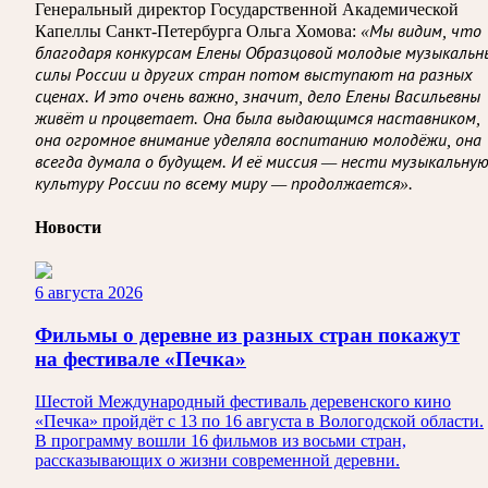
Генеральный директор Государственной Академической
Капеллы Санкт-Петербурга Ольга Хомова:
«Мы видим, что
благодаря конкурсам Елены Образцовой молодые музыкальн
силы России и других стран потом выступают на разных
сценах. И это очень важно, значит, дело Елены Васильевны
живёт и процветает. Она была выдающимся наставником,
она огромное внимание уделяла воспитанию молодёжи, она
всегда думала о будущем. И её миссия — нести музыкальну
культуру России по всему миру — продолжается».
Новости
6 августа 2026
Фильмы о деревне из разных стран покажут
на фестивале «Печка»
Шестой Международный фестиваль деревенского кино
«Печка» пройдёт с 13 по 16 августа в Вологодской области.
В программу вошли 16 фильмов из восьми стран,
рассказывающих о жизни современной деревни.