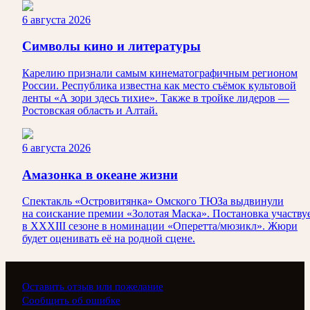
6 августа 2026
Символы кино и литературы
Карелию признали самым кинематографичным регионом
России. Республика известна как место съёмок культовой
ленты «А зори здесь тихие». Также в тройке лидеров —
Ростовская область и Алтай.
6 августа 2026
Амазонка в океане жизни
Спектакль «Островитянка» Омского ТЮЗа выдвинули
на соискание премии «Золотая Маска». Постановка участву
в XXXIII сезоне в номинации «Оперетта/мюзикл». Жюри
будет оценивать её на родной сцене.
Оставить отзыв или пожелание
Сообщить об ошибке