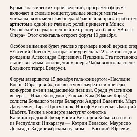
Кроме классических произведений, программа форума
включает и смелые концептуальные эксперименты —
уникальная космическая опера «Главный вопрос» с роботом
артистом в одной из главных ролей привезет в Минск
Чувашский государственный театр оперы и балета «Волга
Опера». Этот спектакль откроет форум 10 декабря.
Особое внимание будет уделено премьере новой версии оп
«Евгений Онегин», которая приурочена к 225-летию со дня
рождения Александра Сергеевича Пушкина. Эта постановк
станет восьмым воплощением оперы Чайковского на сцене
Большого театра Беларуси.
Форум завершится 15 декабря гала-концертом «Наследие
Елены Образцовой», где выступят лауреаты и призёры
конкурсов имени выдающейся певицы. Среди участников
вечера — Иван Бородулин, Ёнкван Ким (Южная Корея);
солисты Большого театра Беларуси Андрей Валентий, Март
Данусевич, Тарас Присяжнюк, Иосиф Никитенко, Дмитрий
Шабетя. Также в концерте выступят солистка
Калининградской филармонии Виктория Бобкова и гости
из Республики Никарагуа — Кэтрин Веласкес, Маурисио
Дельгадо. За дирижёрским пультом — Василий Юркевич.