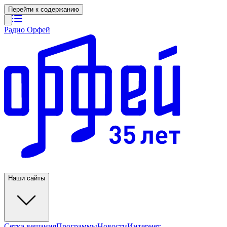
Перейти к содержанию
Радио Орфей
Наши сайты
Сетка вещания
Программы
Новости
Интернет-