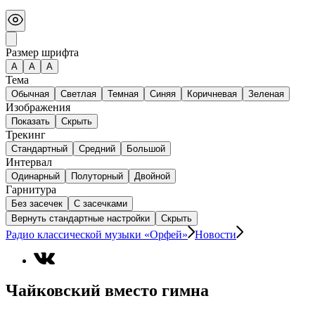
Размер шрифта
А
A
A
Тема
Обычная
Светлая
Темная
Синяя
Коричневая
Зеленая
Изображения
Показать
Скрыть
Трекинг
Стандартный
Средний
Большой
Интервал
Одинарный
Полуторный
Двойной
Гарнитура
Без засечек
С засечками
Вернуть стандартные настройки
Скрыть
Радио классической музыки «Орфей»
Новости
Чайковский вместо гимна