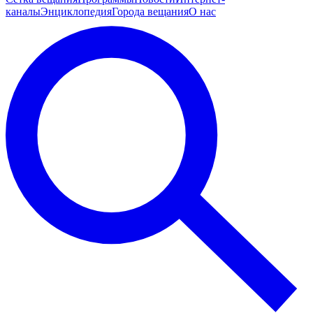
каналы
Энциклопедия
Города вещания
О нас