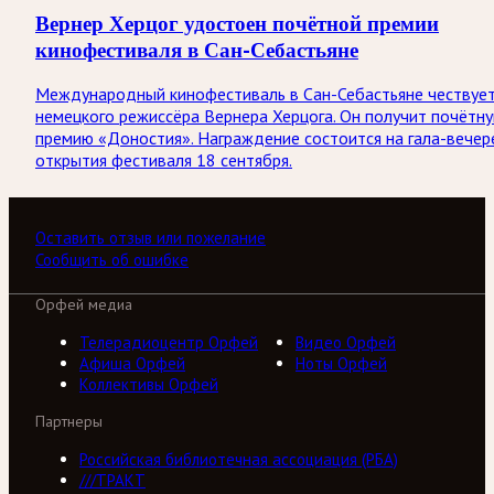
Вернер Херцог удостоен почётной премии
кинофестиваля в Сан-Себастьяне
Международный кинофестиваль в Сан-Себастьяне чествуе
немецкого режиссёра Вернера Херцога. Он получит почётн
премию «Доностия». Награждение состоится на гала-вечер
открытия фестиваля 18 сентября.
Оставить отзыв или пожелание
Сообщить об ошибке
Орфей медиа
Телерадиоцентр Орфей
Видео Орфей
Афиша Орфей
Ноты Орфей
Коллективы Орфей
Партнеры
Российская библиотечная ассоциация (РБА)
///ТРАКТ