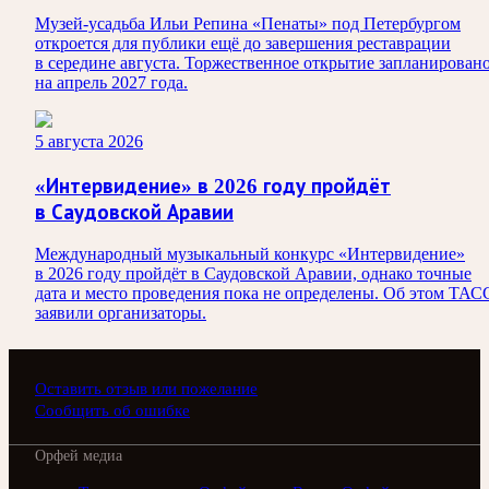
Музей-усадьба Ильи Репина «Пенаты» под Петербургом
откроется для публики ещё до завершения реставрации
в середине августа. Торжественное открытие запланирован
на апрель 2027 года.
5 августа 2026
«Интервидение» в 2026 году пройдёт
в Саудовской Аравии
Международный музыкальный конкурс «Интервидение»
в 2026 году пройдёт в Саудовской Аравии, однако точные
дата и место проведения пока не определены. Об этом ТАС
заявили организаторы.
Оставить отзыв или пожелание
Сообщить об ошибке
Орфей медиа