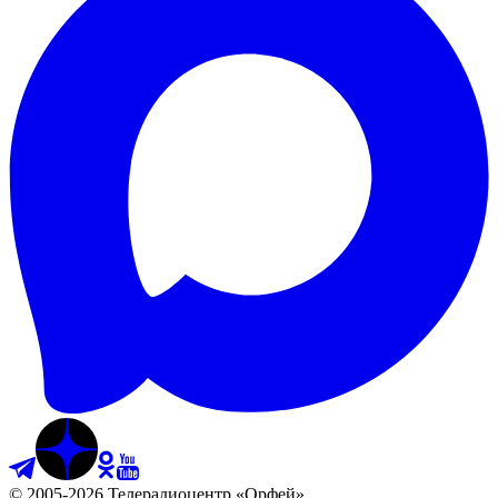
©
2005
-
2026
Телерадиоцентр «Орфей»