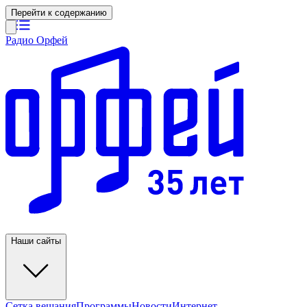
Перейти к содержанию
Радио Орфей
Наши сайты
Сетка вещания
Программы
Новости
Интернет-