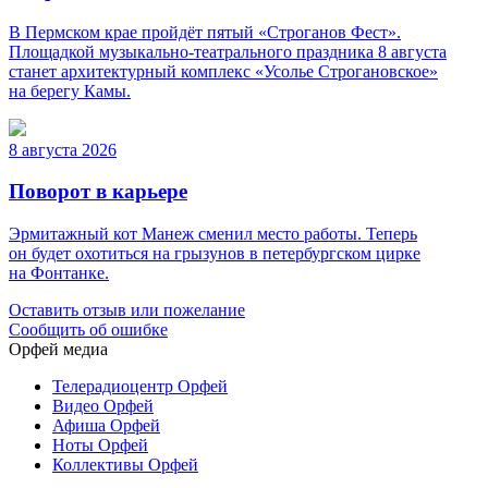
В Пермском крае пройдёт пятый «Строганов Фест».
Площадкой музыкально-театрального праздника 8 августа
станет архитектурный комплекс «Усолье Строгановское»
на берегу Камы.
8 августа 2026
Поворот в карьере
Эрмитажный кот Манеж сменил место работы. Теперь
он будет охотиться на грызунов в петербургском цирке
на Фонтанке.
Оставить отзыв или пожелание
Сообщить об ошибке
Орфей медиа
Телерадиоцентр Орфей
Видео Орфей
Афиша Орфей
Ноты Орфей
Коллективы Орфей