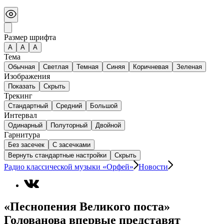
Размер шрифта
А
A
A
Тема
Обычная
Светлая
Темная
Синяя
Коричневая
Зеленая
Изображения
Показать
Скрыть
Трекинг
Стандартный
Средний
Большой
Интервал
Одинарный
Полуторный
Двойной
Гарнитура
Без засечек
С засечками
Вернуть стандартные настройки
Скрыть
Радио классической музыки «Орфей»
Новости
«Песнопения Великого поста»
Голованова впервые представят