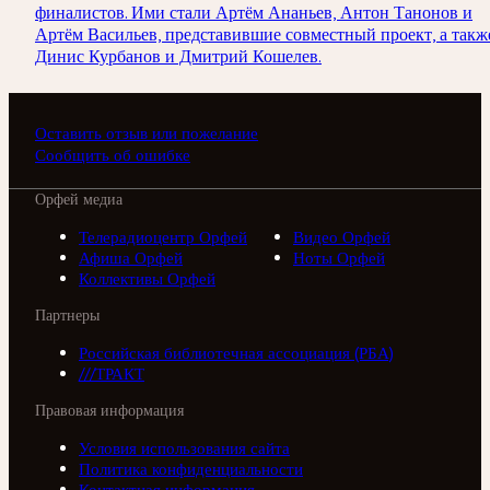
финалистов. Ими стали Артём Ананьев, Антон Танонов и
Артём Васильев, представившие совместный проект, а такж
Динис Курбанов и Дмитрий Кошелев.
Оставить отзыв или пожелание
Сообщить об ошибке
Орфей медиа
Телерадиоцентр Орфей
Видео Орфей
Афиша Орфей
Ноты Орфей
Коллективы Орфей
Партнеры
Российская библиотечная ассоциация (РБА)
///ТРАКТ
Правовая информация
Условия использования сайта
Политика конфиденциальности
Контактная информация