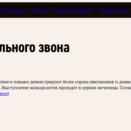
Программы
Новости
Интернет-каналы
Энциклопедия
льного звона
ения и навыки демонстрируют более сорока школьников и дошко
у. Выступление конкурсантов проходит в церкви мученицы Тати
окне)