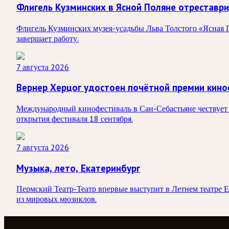
Флигель Кузминских в Ясной Поляне отреставр
Флигель Кузминских музея-усадьбы Льва Толстого «Ясная П
завершает работу.
7 августа 2026
Вернер Херцог удостоен почётной премии кино
Международный кинофестиваль в Сан-Себастьяне чествует 
открытия фестиваля 18 сентября.
7 августа 2026
Музыка, лето, Екатеринбург
Пермский Театр-Театр впервые выступит в Летнем театре 
из мировых мюзиклов.