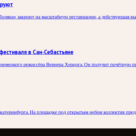
ируют
оляна» закроют на масштабную реставрацию, а действующая выста
фестиваля в Сан-Себастьяне
немецкого режиссёра Вернера Херцога. Он получит почётную пр
Екатеринбурга. На площадке под открытым небом коллектив пре