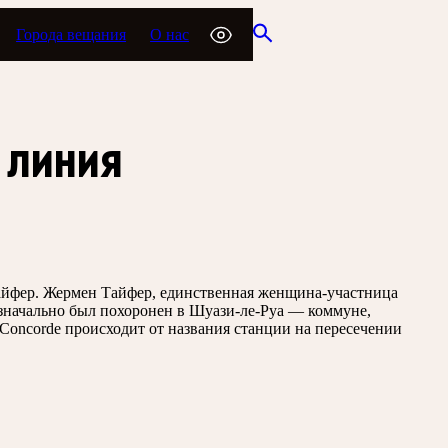
Города вещания
О нас
 линия
айфер.
Жермен Тайфер, единственная женщина-участница
изначально был похоронен в Шуази-ле-Руа — коммуне,
 Concorde происходит от названия станции на пересечении