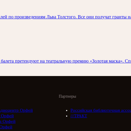
клей по произведениям Льва Толстого. Все они получат гранты 
 балета претендуют на театральную премию «Золотая маска». С
Партнеры
адиоцентр Орфей
Российская библиотечная ассо
 Орфей
///ТРАКТ
а Орфей
Орфей