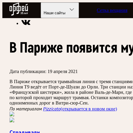
Радио Орфей
Сетка вещания
Радио классической музыки «Орфей»
Новости
Наши сайты
В Париже появится м
Дата публикации:
19 апреля 2021
В Париже открывается трамвайная линия с тремя станциями
Линия T9 ведёт от Порт-де-Шуази до Орли. Три станции на
«Французской шестерки», жила в районе Валь-де-Марн, где
по которой проходит маршрут трамвая. Останки композитора
одноименных дорог в Витри-сюр-Сен.
По материалам
Pizzicato
(открывается в новом окне)
Страдивали