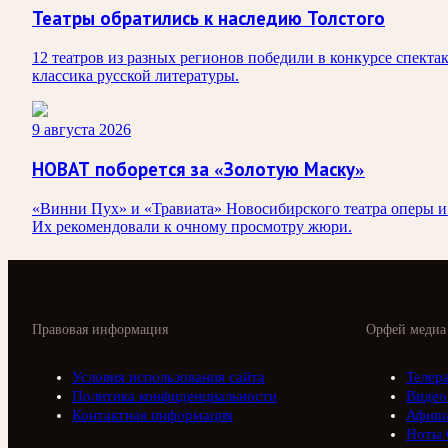
Театры обратились к наследию Толстого
12 театров из разных регионов победили в конкурсе спекта
классика русской литературы.
9 августа 2026
НОВАТ поборется за «Золотую Маску»
«Винни Пух» и «Травиата» Новосибирского театра оперы и
Их рекомендовали к очному просмотру жюри.
Правовая информация
Орфей медиа
Условия использования сайта
Телер
Политика конфиденциальности
Видео
Контактная информация
Афиш
Ноты 