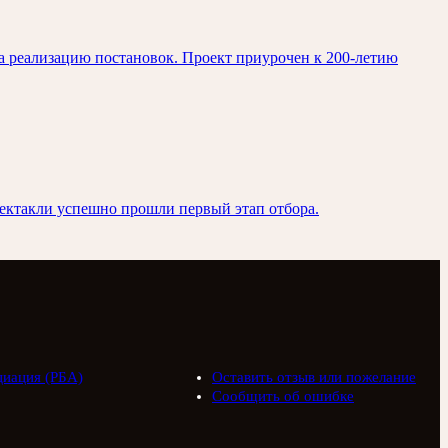
на реализацию постановок. Проект приурочен к 200-летию
пектакли успешно прошли первый этап отбора.
циация (РБА)
Оставить отзыв или пожелание
Сообщить об ошибке