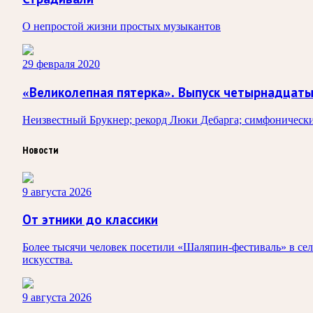
О непростой жизни простых музыкантов
29 февраля 2020
«Великолепная пятерка». Выпуск четырнадцат
Неизвестный Брукнер; рекорд Люки Дебарга; симфонически
Новости
9 августа 2026
От этники до классики
Более тысячи человек посетили «Шаляпин-фестиваль» в сел
искусства.
9 августа 2026