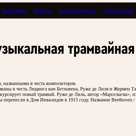
Программы
Новости
Интернет-каналы
Энциклопедия
узыкальная трамвайная
, названными в честь композиторов.
званы в честь Людвига ван Бетховена, Руже де Лиля и Жермен Т
 курсирует новый трамвай. Руже де Лиль, автор «Марсельезы», 
 перенесли в Дом Инвалидов в 1915 году. Название Beethoven /