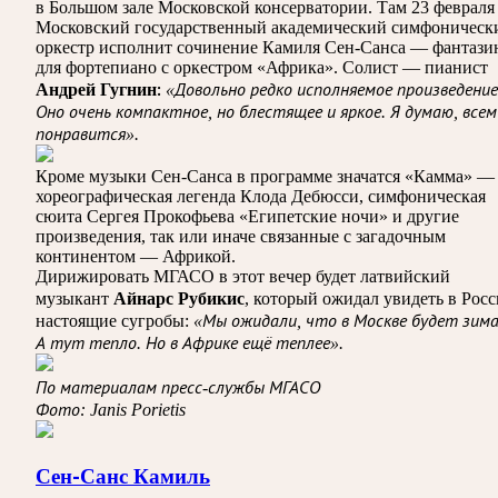
в Большом зале Московской консерватории. Там 23 февраля
Московский государственный академический симфоническ
оркестр исполнит сочинение Камиля Сен-Санса — фантаз
для фортепиано с оркестром «Африка». Солист — пианист
Андрей Гугнин:
«Довольно редко исполняемое произведение
Оно очень компактное, но блестящее и яркое. Я думаю, всем
понравится».
Кроме музыки Сен-Санса в программе значатся «Камма» —
хореографическая легенда Клода Дебюсси, симфоническая
сюита Сергея Прокофьева «Египетские ночи» и другие
произведения, так или иначе связанные с загадочным
континентом — Африкой.
Дирижировать МГАСО в этот вечер будет латвийский
Айнарс Рубикис
музыкант
, который ожидал увидеть в Рос
настоящие сугробы:
«Мы ожидали, что в Москве будет зима
А тут тепло. Но в Африке ещё теплее».
По материалам пресс-службы МГАСО
Фото: Janis Porietis
Сен-Санс Камиль