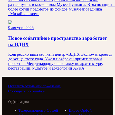
развернулась в московском Музее Пушкина. В экспозиции
более сотни предметов из фондов музея-заповедника
«Михайловское».
9 августа 2026
Новое событийное пространство заработает
на ВДНХ
Конгрессно-выставочный центр «ВДНХ Экспо» откроется
до конца этого года. Уже в ноябре он примет первый
проект — Международную выставку по архитектуре,
реставрации, культуре и археологии АРКА.
Оставить отзыв или пожелание
Сообщить об ошибке
Орфей медиа
Телерадиоцентр Орфей
Видео Орфей