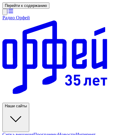
Перейти к содержанию
Радио Орфей
Наши сайты
Сетка вещания
Программы
Новости
Интернет-