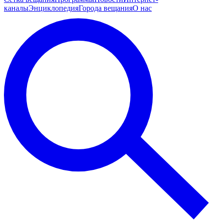
каналы
Энциклопедия
Города вещания
О нас