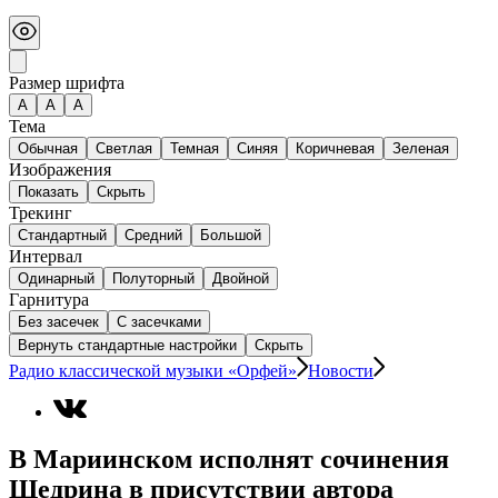
Размер шрифта
А
A
A
Тема
Обычная
Светлая
Темная
Синяя
Коричневая
Зеленая
Изображения
Показать
Скрыть
Трекинг
Стандартный
Средний
Большой
Интервал
Одинарный
Полуторный
Двойной
Гарнитура
Без засечек
С засечками
Вернуть стандартные настройки
Скрыть
Радио классической музыки «Орфей»
Новости
В Мариинском исполнят сочинения
Щедрина в присутствии автора