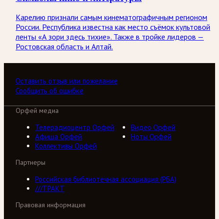
Карелию признали самым кинематографичным регионом
России. Республика известна как место съёмок культовой
ленты «А зори здесь тихие». Также в тройке лидеров —
Ростовская область и Алтай.
Оставить отзыв или пожелание
Сообщить об ошибке
Орфей медиа
Телерадиоцентр Орфей
Видео Орфей
Афиша Орфей
Ноты Орфей
Коллективы Орфей
Партнеры
Российская библиотечная ассоциация (РБА)
///ТРАКТ
Правовая информация